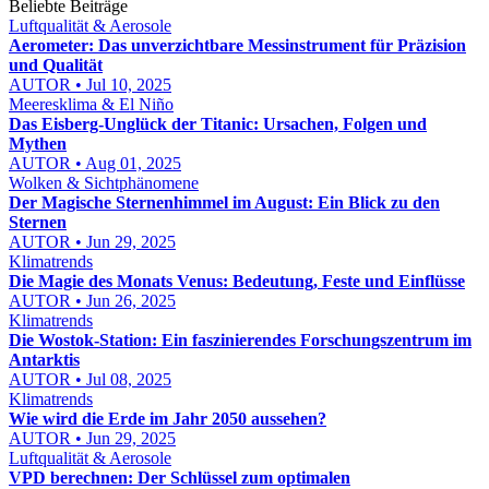
Beliebte Beiträge
Luftqualität & Aerosole
Aerometer: Das unverzichtbare Messinstrument für Präzision
und Qualität
AUTOR • Jul 10, 2025
Meeresklima & El Niño
Das Eisberg-Unglück der Titanic: Ursachen, Folgen und
Mythen
AUTOR • Aug 01, 2025
Wolken & Sichtphänomene
Der Magische Sternenhimmel im August: Ein Blick zu den
Sternen
AUTOR • Jun 29, 2025
Klimatrends
Die Magie des Monats Venus: Bedeutung, Feste und Einflüsse
AUTOR • Jun 26, 2025
Klimatrends
Die Wostok-Station: Ein faszinierendes Forschungszentrum im
Antarktis
AUTOR • Jul 08, 2025
Klimatrends
Wie wird die Erde im Jahr 2050 aussehen?
AUTOR • Jun 29, 2025
Luftqualität & Aerosole
VPD berechnen: Der Schlüssel zum optimalen