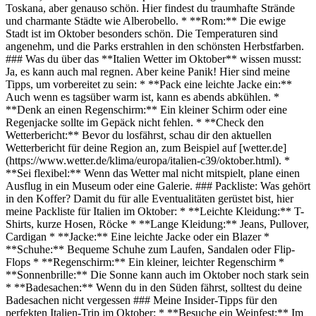
Toskana, aber genauso schön. Hier findest du traumhafte Strände
und charmante Städte wie Alberobello. * **Rom:** Die ewige
Stadt ist im Oktober besonders schön. Die Temperaturen sind
angenehm, und die Parks erstrahlen in den schönsten Herbstfarben.
### Was du über das **Italien Wetter im Oktober** wissen musst:
Ja, es kann auch mal regnen. Aber keine Panik! Hier sind meine
Tipps, um vorbereitet zu sein: * **Pack eine leichte Jacke ein:**
Auch wenn es tagsüber warm ist, kann es abends abkühlen. *
**Denk an einen Regenschirm:** Ein kleiner Schirm oder eine
Regenjacke sollte im Gepäck nicht fehlen. * **Check den
Wetterbericht:** Bevor du losfährst, schau dir den aktuellen
Wetterbericht für deine Region an, zum Beispiel auf [wetter.de]
(https://www.wetter.de/klima/europa/italien-c39/oktober.html). *
**Sei flexibel:** Wenn das Wetter mal nicht mitspielt, plane einen
Ausflug in ein Museum oder eine Galerie. ### Packliste: Was gehört
in den Koffer? Damit du für alle Eventualitäten gerüstet bist, hier
meine Packliste für Italien im Oktober: * **Leichte Kleidung:** T-
Shirts, kurze Hosen, Röcke * **Lange Kleidung:** Jeans, Pullover,
Cardigan * **Jacke:** Eine leichte Jacke oder ein Blazer *
**Schuhe:** Bequeme Schuhe zum Laufen, Sandalen oder Flip-
Flops * **Regenschirm:** Ein kleiner, leichter Regenschirm *
**Sonnenbrille:** Die Sonne kann auch im Oktober noch stark sein
* **Badesachen:** Wenn du in den Süden fährst, solltest du deine
Badesachen nicht vergessen ### Meine Insider-Tipps für den
perfekten Italien-Trip im Oktober: * **Besuche ein Weinfest:** Im