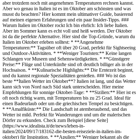
aber trotzdem noch mit angenehmen Temperaturen rechnen kannst.
Aber wo genau in Italien ist es im Oktober am schönsten und was
musst du beachten? Hier kommt mein ultimativer Guide, basierend
auf meinen eigenen Erfahrungen und ein paar Insider-Tipps. ###
Warum Italien im Oktober rockt Ich bin ehrlich: Ich liebe Italien.
Aber im Sommer kann es echt voll und heiß werden. Der Oktober
ist da die perfekte Alternative. Hier sind die Top-Gründe, warum du
Italien im Oktober erleben solltest: * **Angenehme
Temperaturen:** Tagsüber oft über 20 Grad, perfekt für Sightseeing
und Outdoor-Aktivitäten. * **Weniger Touristen:** Keine langen
Schlangen vor Museen und Sehenswürdigkeiten. * **Günstigere
Preise:** Flüge und Unterkünfte sind oft deutlich billiger als in der
Hochsaison. * **Kulinarische Highlights:** Die Erntezeit beginnt,
und du kannst regionale Spezialitäten genießen. ### Wo ist das
beste **Italien Wetter im Oktober**? Italien ist lang, und das Wetter
kann sich von Nord nach Süd stark unterscheiden. Hier meine
Empfehlungen für sonnige Oktober-Tage: * **Sizilien:** Hier ist es
oft noch richtig warm, mit Temperaturen bis zu 25 Grad. Ideal für
einen Badeurlaub oder um die griechischen Tempel zu besichtigen.
* **Amalfiküste:** Die Landschaft ist atemberaubend, und das
Wetter ist mild. Perfekt für Wanderungen und um die malerischen
Dörfer zu erkunden. Check zum Beispiel [diese Seite]
(https://www.idealista.it/de/news/leben-in-
italien/2024/09/17/183162-die-besten-reiseziele-in-italien-im-
oktober) für Inspiration. * **Apulien:** Weniger bekannt als die