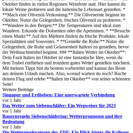
Oktober finden in vielen Regionen Weinfeste statt. Hier kannst du
lokale Weine probieren und die italienische Lebensart genießen. *
**Mach eine Olivenöl-Verkostung:** Die Olivenernte beginnt im
Oktober. Nutze die Gelegenheit, frisches Olivenöl zu probieren. *
**Wandere in den Bergen:** Die Temperaturen sind ideal zum
Wandern. Erkunde die Dolomiten oder die Apenninen. * **Besuche
einen Markt:** Auf den Märkten findest du frische Produkte, lokale
Spezialitäten und Souvenirs. * **Genieße die Ruhe:** Nutze die
Gelegenheit, die Ruhe und Gelassenheit Italiens zu genießen, bevor
der Weihnachtstrubel beginnt. ### **Italien Wetter im Oktober**:
Dein Fazit Italien im Oktober ist eine fantastische Idee, wenn du
dem Trubel entfliehen und trotzdem gutes Wetter genießen möchtest.
Mit meinen Tipps bist du bestens vorbereitet und kannst das Beste
aus deinem Urlaub machen. Also, worauf wartest du noch? Buche
deinen Flug und erlebe **Italien im Oktober** von seiner schönsten
Seite!
Weitere Beiträge
Singapur und Erdbeben: Eine unerwartete Verbindung
vor 1 Jahr
Das Wetter zum Siebenschläfer: Ein Wegweiser für 2023
vor 1 Jahr
Bauernregeln Siebenschläfertag: Wetterprognosen und ihre
Bedeutung
vor 1 Jahr
Die Wettermoderatoren des ZDF: Ein Blick hinter die Kulissen