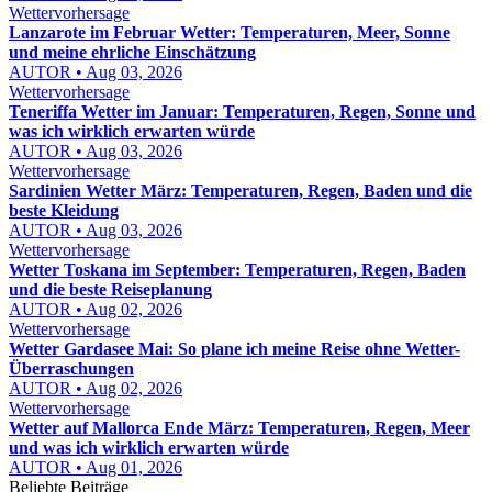
Wettervorhersage
Lanzarote im Februar Wetter: Temperaturen, Meer, Sonne
und meine ehrliche Einschätzung
AUTOR • Aug 03, 2026
Wettervorhersage
Teneriffa Wetter im Januar: Temperaturen, Regen, Sonne und
was ich wirklich erwarten würde
AUTOR • Aug 03, 2026
Wettervorhersage
Sardinien Wetter März: Temperaturen, Regen, Baden und die
beste Kleidung
AUTOR • Aug 03, 2026
Wettervorhersage
Wetter Toskana im September: Temperaturen, Regen, Baden
und die beste Reiseplanung
AUTOR • Aug 02, 2026
Wettervorhersage
Wetter Gardasee Mai: So plane ich meine Reise ohne Wetter-
Überraschungen
AUTOR • Aug 02, 2026
Wettervorhersage
Wetter auf Mallorca Ende März: Temperaturen, Regen, Meer
und was ich wirklich erwarten würde
AUTOR • Aug 01, 2026
Beliebte Beiträge