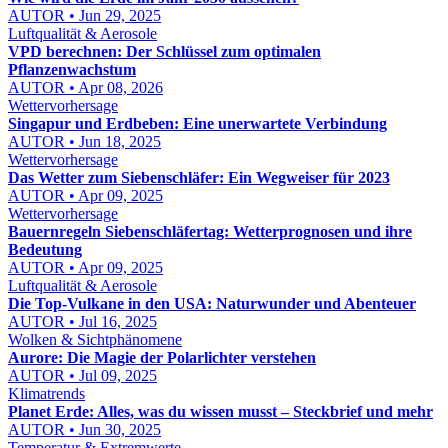
AUTOR • Jun 29, 2025
Luftqualität & Aerosole
VPD berechnen: Der Schlüssel zum optimalen
Pflanzenwachstum
AUTOR • Apr 08, 2026
Wettervorhersage
Singapur und Erdbeben: Eine unerwartete Verbindung
AUTOR • Jun 18, 2025
Wettervorhersage
Das Wetter zum Siebenschläfer: Ein Wegweiser für 2023
AUTOR • Apr 09, 2025
Wettervorhersage
Bauernregeln Siebenschläfertag: Wetterprognosen und ihre
Bedeutung
AUTOR • Apr 09, 2025
Luftqualität & Aerosole
Die Top-Vulkane in den USA: Naturwunder und Abenteuer
AUTOR • Jul 16, 2025
Wolken & Sichtphänomene
Aurore: Die Magie der Polarlichter verstehen
AUTOR • Jul 09, 2025
Klimatrends
Planet Erde: Alles, was du wissen musst – Steckbrief und mehr
AUTOR • Jun 30, 2025
Temperatur & Extremwerte