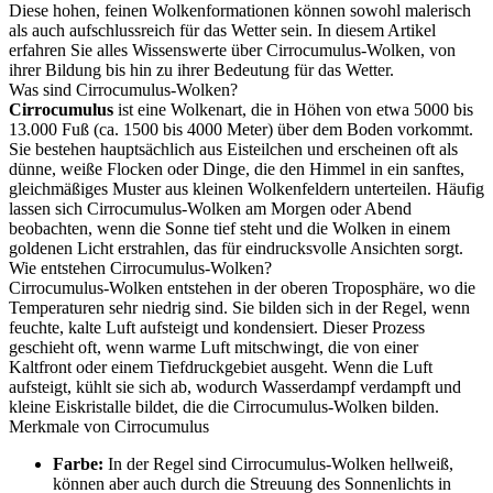
Diese hohen, feinen Wolkenformationen können sowohl malerisch
als auch aufschlussreich für das Wetter sein. In diesem Artikel
erfahren Sie alles Wissenswerte über Cirrocumulus-Wolken, von
ihrer Bildung bis hin zu ihrer Bedeutung für das Wetter.
Was sind Cirrocumulus-Wolken?
Cirrocumulus
ist eine Wolkenart, die in Höhen von etwa 5000 bis
13.000 Fuß (ca. 1500 bis 4000 Meter) über dem Boden vorkommt.
Sie bestehen hauptsächlich aus Eisteilchen und erscheinen oft als
dünne, weiße Flocken oder Dinge, die den Himmel in ein sanftes,
gleichmäßiges Muster aus kleinen Wolkenfeldern unterteilen. Häufig
lassen sich Cirrocumulus-Wolken am Morgen oder Abend
beobachten, wenn die Sonne tief steht und die Wolken in einem
goldenen Licht erstrahlen, das für eindrucksvolle Ansichten sorgt.
Wie entstehen Cirrocumulus-Wolken?
Cirrocumulus-Wolken entstehen in der oberen Troposphäre, wo die
Temperaturen sehr niedrig sind. Sie bilden sich in der Regel, wenn
feuchte, kalte Luft aufsteigt und kondensiert. Dieser Prozess
geschieht oft, wenn warme Luft mitschwingt, die von einer
Kaltfront oder einem Tiefdruckgebiet ausgeht. Wenn die Luft
aufsteigt, kühlt sie sich ab, wodurch Wasserdampf verdampft und
kleine Eiskristalle bildet, die die Cirrocumulus-Wolken bilden.
Merkmale von Cirrocumulus
Farbe:
In der Regel sind Cirrocumulus-Wolken hellweiß,
können aber auch durch die Streuung des Sonnenlichts in