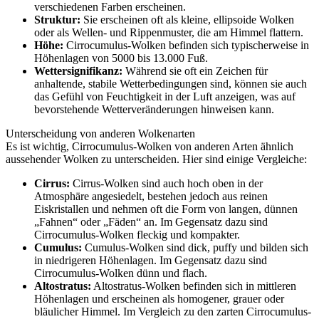
verschiedenen Farben erscheinen.
Struktur:
Sie erscheinen oft als kleine, ellipsoide Wolken
oder als Wellen- und Rippenmuster, die am Himmel flattern.
Höhe:
Cirrocumulus-Wolken befinden sich typischerweise in
Höhenlagen von 5000 bis 13.000 Fuß.
Wettersignifikanz:
Während sie oft ein Zeichen für
anhaltende, stabile Wetterbedingungen sind, können sie auch
das Gefühl von Feuchtigkeit in der Luft anzeigen, was auf
bevorstehende Wetterveränderungen hinweisen kann.
Unterscheidung von anderen Wolkenarten
Es ist wichtig, Cirrocumulus-Wolken von anderen Arten ähnlich
aussehender Wolken zu unterscheiden. Hier sind einige Vergleiche:
Cirrus:
Cirrus-Wolken sind auch hoch oben in der
Atmosphäre angesiedelt, bestehen jedoch aus reinen
Eiskristallen und nehmen oft die Form von langen, dünnen
„Fahnen“ oder „Fäden“ an. Im Gegensatz dazu sind
Cirrocumulus-Wolken fleckig und kompakter.
Cumulus:
Cumulus-Wolken sind dick, puffy und bilden sich
in niedrigeren Höhenlagen. Im Gegensatz dazu sind
Cirrocumulus-Wolken dünn und flach.
Altostratus:
Altostratus-Wolken befinden sich in mittleren
Höhenlagen und erscheinen als homogener, grauer oder
bläulicher Himmel. Im Vergleich zu den zarten Cirrocumulus-