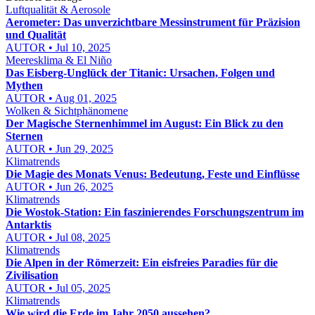
Luftqualität & Aerosole
Aerometer: Das unverzichtbare Messinstrument für Präzision
und Qualität
AUTOR • Jul 10, 2025
Meeresklima & El Niño
Das Eisberg-Unglück der Titanic: Ursachen, Folgen und
Mythen
AUTOR • Aug 01, 2025
Wolken & Sichtphänomene
Der Magische Sternenhimmel im August: Ein Blick zu den
Sternen
AUTOR • Jun 29, 2025
Klimatrends
Die Magie des Monats Venus: Bedeutung, Feste und Einflüsse
AUTOR • Jun 26, 2025
Klimatrends
Die Wostok-Station: Ein faszinierendes Forschungszentrum im
Antarktis
AUTOR • Jul 08, 2025
Klimatrends
Die Alpen in der Römerzeit: Ein eisfreies Paradies für die
Zivilisation
AUTOR • Jul 05, 2025
Klimatrends
Wie wird die Erde im Jahr 2050 aussehen?