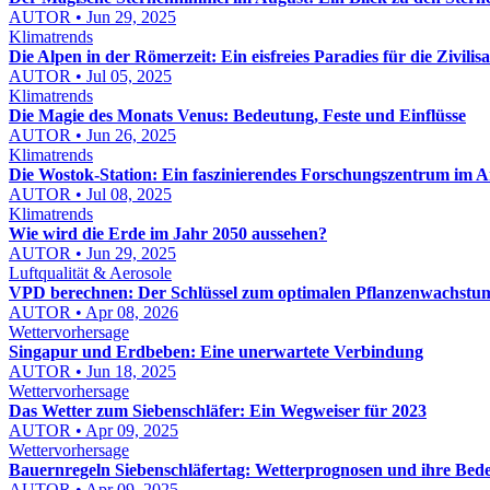
AUTOR • Jun 29, 2025
Klimatrends
Die Alpen in der Römerzeit: Ein eisfreies Paradies für die Zivilisa
AUTOR • Jul 05, 2025
Klimatrends
Die Magie des Monats Venus: Bedeutung, Feste und Einflüsse
AUTOR • Jun 26, 2025
Klimatrends
Die Wostok-Station: Ein faszinierendes Forschungszentrum im A
AUTOR • Jul 08, 2025
Klimatrends
Wie wird die Erde im Jahr 2050 aussehen?
AUTOR • Jun 29, 2025
Luftqualität & Aerosole
VPD berechnen: Der Schlüssel zum optimalen Pflanzenwachstu
AUTOR • Apr 08, 2026
Wettervorhersage
Singapur und Erdbeben: Eine unerwartete Verbindung
AUTOR • Jun 18, 2025
Wettervorhersage
Das Wetter zum Siebenschläfer: Ein Wegweiser für 2023
AUTOR • Apr 09, 2025
Wettervorhersage
Bauernregeln Siebenschläfertag: Wetterprognosen und ihre Bed
AUTOR • Apr 09, 2025