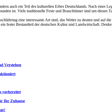
sondern auch ein Teil des kulturellen Erbes Deutschlands. Nach einer L
bunden ist. Viele traditionelle Feste und Brauchtümer sind um diesen T
chläfertag eine interessante Art sind, das Wetter zu deuten und auf 
ag ein fester Bestandteil der deutschen Kultur und Landwirtschaft. De
nd Verstehen
ktioniert
 vorbereitet
ür Ihr Zuhause
age!