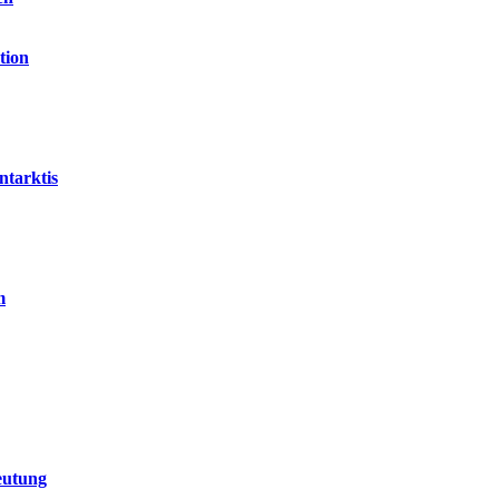
tion
ntarktis
m
eutung