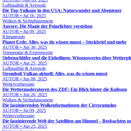
Luftqualität & Aerosole
Die Top-Vulkane in den USA: Naturwunder und Abenteuer
AUTOR • Jul 16, 2025
Wolken & Sichtphänomene
Aurore: Die Magie der Polarlichter verstehen
AUTOR • Jul 09, 2025
Klimatrends
Planet Erde: Alles, was du wissen musst – Steckbrief und mehr
AUTOR • Jun 30, 2025
Temperatur & Extremwerte
Siebenschläfer und die Eisheiligen: Wissenswertes über Wetter
AUTOR • Jun 25, 2025
Luftqualität & Aerosole
Stromboli Vulkan aktuell: Alles, was du wissen musst
AUTOR • Jun 08, 2025
Wettervorhersage
Die Wettermoderatoren des ZDF: Ein Blick hinter die Kulissen
AUTOR • Jun 20, 2025
Wolken & Sichtphänomene
Die faszinierenden Wolkenformationen der Cirrocumulus
AUTOR • Jul 09, 2025
Wettervorhersage
Die faszinierende Welt der Satelliten am Himmel – Beobachten u
AUTOR • Jun 23, 2025