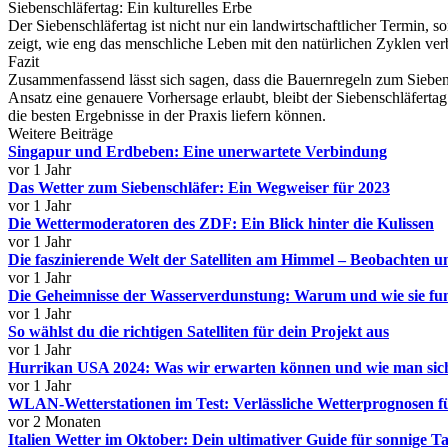
Siebenschläfertag: Ein kulturelles Erbe
Der Siebenschläfertag ist nicht nur ein landwirtschaftlicher Termin, 
zeigt, wie eng das menschliche Leben mit den natürlichen Zyklen ver
Fazit
Zusammenfassend lässt sich sagen, dass die Bauernregeln zum Siebens
Ansatz eine genauere Vorhersage erlaubt, bleibt der Siebenschläfert
die besten Ergebnisse in der Praxis liefern können.
Weitere Beiträge
Singapur und Erdbeben: Eine unerwartete Verbindung
vor 1 Jahr
Das Wetter zum Siebenschläfer: Ein Wegweiser für 2023
vor 1 Jahr
Die Wettermoderatoren des ZDF: Ein Blick hinter die Kulissen
vor 1 Jahr
Die faszinierende Welt der Satelliten am Himmel – Beobachten u
vor 1 Jahr
Die Geheimnisse der Wasserverdunstung: Warum und wie sie fun
vor 1 Jahr
So wählst du die richtigen Satelliten für dein Projekt aus
vor 1 Jahr
Hurrikan USA 2024: Was wir erwarten können und wie man sich
vor 1 Jahr
WLAN-Wetterstationen im Test: Verlässliche Wetterprognosen f
vor 2 Monaten
Italien Wetter im Oktober: Dein ultimativer Guide für sonnige T