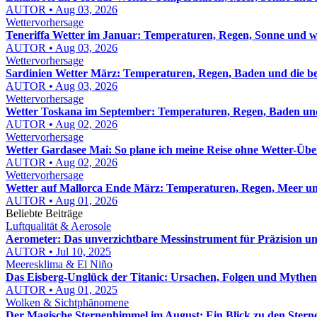
AUTOR • Aug 03, 2026
Wettervorhersage
Teneriffa Wetter im Januar: Temperaturen, Regen, Sonne und w
AUTOR • Aug 03, 2026
Wettervorhersage
Sardinien Wetter März: Temperaturen, Regen, Baden und die be
AUTOR • Aug 03, 2026
Wettervorhersage
Wetter Toskana im September: Temperaturen, Regen, Baden und
AUTOR • Aug 02, 2026
Wettervorhersage
Wetter Gardasee Mai: So plane ich meine Reise ohne Wetter-Üb
AUTOR • Aug 02, 2026
Wettervorhersage
Wetter auf Mallorca Ende März: Temperaturen, Regen, Meer un
AUTOR • Aug 01, 2026
Beliebte Beiträge
Luftqualität & Aerosole
Aerometer: Das unverzichtbare Messinstrument für Präzision un
AUTOR • Jul 10, 2025
Meeresklima & El Niño
Das Eisberg-Unglück der Titanic: Ursachen, Folgen und Mythen
AUTOR • Aug 01, 2025
Wolken & Sichtphänomene
Der Magische Sternenhimmel im August: Ein Blick zu den Stern