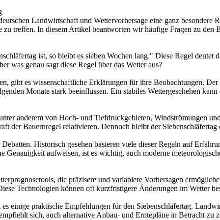
g
er deutschen Landwirtschaft und Wettervorhersage eine ganz besondere 
 treffen. In diesem Artikel beantworten wir häufige Fragen zu den Ba
chläfertag ist, so bleibt es sieben Wochen lang." Diese Regel deutet da
ber was genau sagt diese Regel über das Wetter aus?
 gibt es wissenschaftliche Erklärungen für ihre Beobachtungen. Der Sieb
folgenden Monate stark beeinflussen. Ein stabiles Wettergeschehen ka
, unter anderem von Hoch- und Tiefdruckgebieten, Windströmungen und 
t der Bauernregel relativieren. Dennoch bleibt der Siebenschläfertag 
r Debatten. Historisch gesehen basieren viele dieser Regeln auf Erfa
e Genauigkeit aufweisen, ist es wichtig, auch moderne meteorologisch
terprognosetools, die präzisere und variablere Vorhersagen ermöglichen
iese Technologien können oft kurzfristigere Änderungen im Wetter bes
 es einige praktische Empfehlungen für den Siebenschläfertag. Landwirt
pfiehlt sich, auch alternative Anbau- und Erntepläne in Betracht zu zi