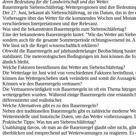
deren Bedeutung für die Landwirtschaft und das Wetter.
Bauernregeln Siebenschläfertag: Wetterprognosen und ihre Bedeutun
Der 27. Juni, bekannt als Siebenschläfertag, ist ein Datum, das in d
Vorhersagen über das Wetter für die kommenden Wochen und Monate zu
verschiedenen Interpretationen und ihre Relevanz.
Was sind die bekanntesten Bauernregeln zum Siebenschläfertag?
Eine der bekanntesten Bauernregeln lautet: "Wie das Wetter am Siebens
sondern auch für die gesamte Sommerperiode richtungsweisend ist. A
Wie lässt sich die Regel wissenschaftlich erklären?
Obwohl die Bauernregeln auf jahrhundertelanger Beobachtung basieren,
stabilisiert. Die meteorologischen Bedingungen im Juni können die 
ähnlich bleibt.
Welche Faktoren beeinflussen das Wetter am Siebenschläfertag?
Die Wetterlage im Juni wird von verschiedenen Faktoren beeinflusst
können das Wettergeschehen stark verändern und somit die Aussagekraf
Können wir den Bauernregeln vertrauen?
Die Vertrauenswürdigkeit von Bauernregeln ist oft ein Thema hitzige
weitergegeben wurden. Während einige Bauernregeln eine erstaunlich
differenzierter und realistischer.
Welche Alternativen gibt es zu den Bauernregeln?
Neben den traditionellen Bauernregeln gibt es zahlreiche moderne Wet
Wettermodelle und historische Daten, um das Wetter vorherzusagen. D
Praktische Tipps: Was tun am Siebenschläfertag?
Unabhängig davon, ob man an die Bauernregel glaubt oder nicht, gibt
überblicken und entsprechend auf Wetterwarnungen zu reagieren. Es em