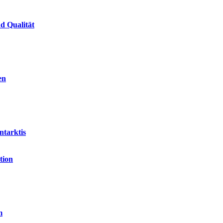
d Qualität
en
ntarktis
tion
m