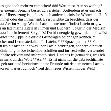
r es gibt noch mehr zu entdecken! ### Warum ist 'Aer' so wichtig?
rer eigenen Sprache besser zu verstehen. Außerdem ist es einfach
te Übersetzung ist, gibt es noch andere lateinische Wörter, die 'Luft'
mel oder das Firmament. Es ist wichtig zu beachten, dass der
. ### Aer im Alltag: Wo du Latein heute noch findest Latein mag wie
 an lateinische Zitate in Filmen und Büchern. Sogar in der Medizin
 ### Latein lernen? So geht's! Du bist neugierig geworden und willst
bsites und Apps, die dir die Grundlagen beibringen können. *
cher und Lernmaterialien für Latein. * **Sprachpartner:** Finde
ich dir nicht nur etwas über Latein beibringen, sondern dir auch
r Einleitung, in Zwischenüberschriften und im Text selbst verwendet –
nhalte relevant und informativ sind. Und das ist genau das, was ich
nn merk dir das Wort **Aer**. Es ist nicht nur die gebräuchlichste
t geh raus und beeindruck deine Freunde mit deinem neuen Latein-
, worauf wartest du noch? Teil dein neues Wissen mit der Welt!