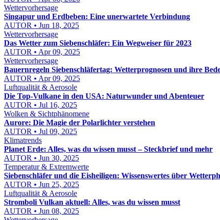
Wettervorhersage
Singapur und Erdbeben: Eine unerwartete Verbindung
AUTOR • Jun 18, 2025
Wettervorhersage
Das Wetter zum Siebenschläfer: Ein Wegweiser für 2023
AUTOR • Apr 09, 2025
Wettervorhersage
Bauernregeln Siebenschläfertag: Wetterprognosen und ihre Bed
AUTOR • Apr 09, 2025
Luftqualität & Aerosole
Die Top-Vulkane in den USA: Naturwunder und Abenteuer
AUTOR • Jul 16, 2025
Wolken & Sichtphänomene
Aurore: Die Magie der Polarlichter verstehen
AUTOR • Jul 09, 2025
Klimatrends
Planet Erde: Alles, was du wissen musst – Steckbrief und mehr
AUTOR • Jun 30, 2025
Temperatur & Extremwerte
Siebenschläfer und die Eisheiligen: Wissenswertes über Wetter
AUTOR • Jun 25, 2025
Luftqualität & Aerosole
Stromboli Vulkan aktuell: Alles, was du wissen musst
AUTOR • Jun 08, 2025
Wettervorhersage