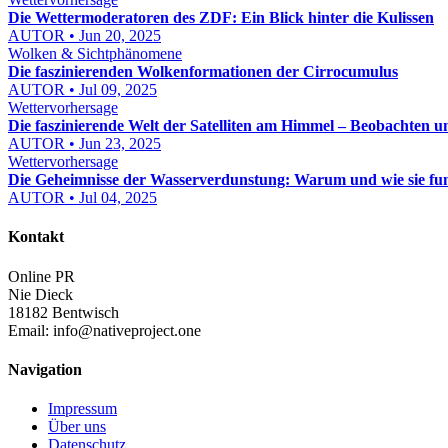
Die Wettermoderatoren des ZDF: Ein Blick hinter die Kulissen
AUTOR • Jun 20, 2025
Wolken & Sichtphänomene
Die faszinierenden Wolkenformationen der Cirrocumulus
AUTOR • Jul 09, 2025
Wettervorhersage
Die faszinierende Welt der Satelliten am Himmel – Beobachten u
AUTOR • Jun 23, 2025
Wettervorhersage
Die Geheimnisse der Wasserverdunstung: Warum und wie sie fun
AUTOR • Jul 04, 2025
Kontakt
Online PR
Nie Dieck
18182 Bentwisch
Email:
info@nativeproject.one
Navigation
Impressum
Über uns
Datenschutz