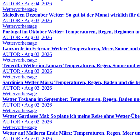
AUTOR • Aug 04, 2026
Wettervorhersage
Malediven Dezember Wetter: So gut ist der Monat wirklich für d
AUTOR • Aug 03, 2026
Wettervorhersage
Portugal im Oktober Wetter: Temperaturen, Regen, Regionen un
AUTOR • Aug 03, 2026
Wettervorhersage
Lanzarote im Februar Wetter: Temperaturen, Meer, Sonne und 
AUTOR • Aug 03, 2026
Wettervorhersage
Teneriffa Wetter im Januar: Temperaturen, Regen, Sonne und w
AUTOR • Aug 03, 2026
Wettervorhersage
Sardinien Wetter März: Temperaturen, Regen, Baden und die be
AUTOR • Aug 03, 2026
Wettervorhersage
Wetter Toskana im September: Temperaturen, Regen, Baden und
AUTOR • Aug 02, 2026
Wettervorhersage
Wetter Gardasee Mai: So plane ich meine Reise ohne Wetter-Üb
AUTOR • Aug 02, 2026
Wettervorhersage
Wetter auf Mallorca Ende März: Temperaturen, Regen, Meer un
AUTOR • Aug 01, 2026