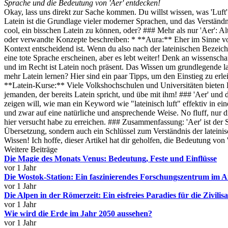
Sprache und die Bedeutung von 'Aer' entdecken!
Okay, lass uns direkt zur Sache kommen. Du willst wissen, was 'Luft'
Latein ist die Grundlage vieler moderner Sprachen, und das Verständn
cool, ein bisschen Latein zu können, oder? ### Mehr als nur 'Aer': Alt
oder verwandte Konzepte beschreiben: * **Aura:** Eher im Sinne von
Kontext entscheidend ist. Wenn du also nach der lateinischen Bezeichn
eine tote Sprache erscheinen, aber es lebt weiter! Denk an wissensc
und im Recht ist Latein noch präsent. Das Wissen um grundlegende late
mehr Latein lernen? Hier sind ein paar Tipps, um den Einstieg zu er
**Latein-Kurse:** Viele Volkshochschulen und Universitäten bieten L
jemanden, der bereits Latein spricht, und übe mit ihm! ### 'Aer' und
zeigen will, wie man ein Keyword wie "lateinisch luft" effektiv in ei
und zwar auf eine natürliche und ansprechende Weise. No fluff, nur d
hier versucht habe zu erreichen. ### Zusammenfassung: 'Aer' ist der S
Übersetzung, sondern auch ein Schlüssel zum Verständnis der latein
Wissen! Ich hoffe, dieser Artikel hat dir geholfen, die Bedeutung von 
Weitere Beiträge
Die Magie des Monats Venus: Bedeutung, Feste und Einflüsse
vor 1 Jahr
Die Wostok-Station: Ein faszinierendes Forschungszentrum im A
vor 1 Jahr
Die Alpen in der Römerzeit: Ein eisfreies Paradies für die Zivilisa
vor 1 Jahr
Wie wird die Erde im Jahr 2050 aussehen?
vor 1 Jahr