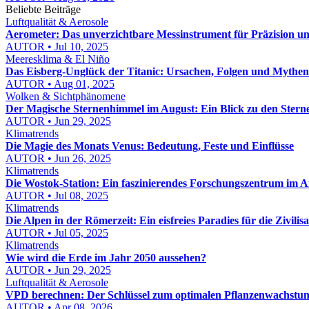
Beliebte Beiträge
Luftqualität & Aerosole
Aerometer: Das unverzichtbare Messinstrument für Präzision un
AUTOR • Jul 10, 2025
Meeresklima & El Niño
Das Eisberg-Unglück der Titanic: Ursachen, Folgen und Mythen
AUTOR • Aug 01, 2025
Wolken & Sichtphänomene
Der Magische Sternenhimmel im August: Ein Blick zu den Stern
AUTOR • Jun 29, 2025
Klimatrends
Die Magie des Monats Venus: Bedeutung, Feste und Einflüsse
AUTOR • Jun 26, 2025
Klimatrends
Die Wostok-Station: Ein faszinierendes Forschungszentrum im A
AUTOR • Jul 08, 2025
Klimatrends
Die Alpen in der Römerzeit: Ein eisfreies Paradies für die Zivilisa
AUTOR • Jul 05, 2025
Klimatrends
Wie wird die Erde im Jahr 2050 aussehen?
AUTOR • Jun 29, 2025
Luftqualität & Aerosole
VPD berechnen: Der Schlüssel zum optimalen Pflanzenwachstu
AUTOR • Apr 08, 2026