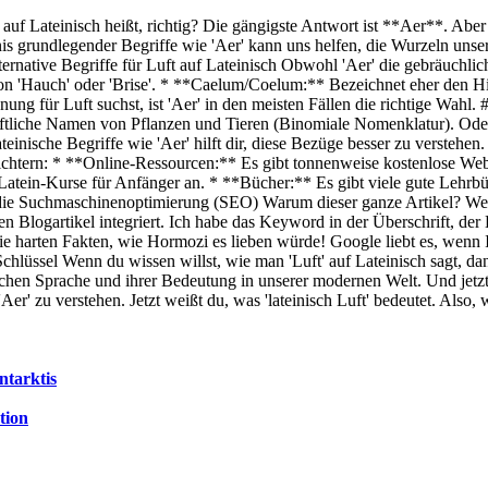
 auf Lateinisch heißt, richtig? Die gängigste Antwort ist **Aer**. Abe
is grundlegender Begriffe wie 'Aer' kann uns helfen, die Wurzeln unse
ernative Begriffe für Luft auf Lateinisch Obwohl 'Aer' die gebräuchlichs
 'Hauch' oder 'Brise'. * **Caelum/Coelum:** Bezeichnet eher den Him
ung für Luft suchst, ist 'Aer' in den meisten Fällen die richtige Wahl
haftliche Namen von Pflanzen und Tieren (Binomiale Nomenklatur). Oder
inische Begriffe wie 'Aer' hilft dir, diese Bezüge besser zu verstehen.
leichtern: * **Online-Ressourcen:** Es gibt tonnenweise kostenlose We
atein-Kurse für Anfänger an. * **Bücher:** Es gibt viele gute Lehrbü
 die Suchmaschinenoptimierung (SEO) Warum dieser ganze Artikel? Weil 
nen Blogartikel integriert. Ich habe das Keyword in der Überschrift, de
ie harten Fakten, wie Hormozi es lieben würde! Google liebt es, wenn I
chlüssel Wenn du wissen willst, wie man 'Luft' auf Lateinisch sagt, da
ischen Sprache und ihrer Bedeutung in unserer modernen Welt. Und jetz
'Aer' zu verstehen. Jetzt weißt du, was 'lateinisch Luft' bedeutet. Also
ntarktis
tion