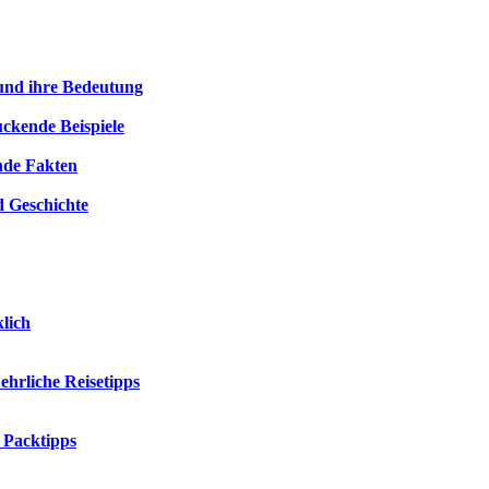
 und ihre Bedeutung
ckende Beispiele
ende Fakten
 Geschichte
klich
hrliche Reisetipps
 Packtipps