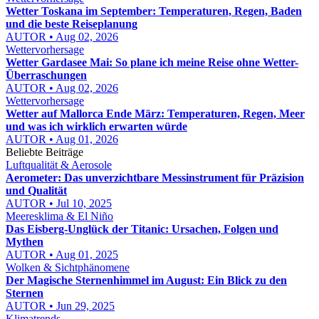
Wetter Toskana im September: Temperaturen, Regen, Baden
und die beste Reiseplanung
AUTOR • Aug 02, 2026
Wettervorhersage
Wetter Gardasee Mai: So plane ich meine Reise ohne Wetter-
Überraschungen
AUTOR • Aug 02, 2026
Wettervorhersage
Wetter auf Mallorca Ende März: Temperaturen, Regen, Meer
und was ich wirklich erwarten würde
AUTOR • Aug 01, 2026
Beliebte Beiträge
Luftqualität & Aerosole
Aerometer: Das unverzichtbare Messinstrument für Präzision
und Qualität
AUTOR • Jul 10, 2025
Meeresklima & El Niño
Das Eisberg-Unglück der Titanic: Ursachen, Folgen und
Mythen
AUTOR • Aug 01, 2025
Wolken & Sichtphänomene
Der Magische Sternenhimmel im August: Ein Blick zu den
Sternen
AUTOR • Jun 29, 2025
Klimatrends