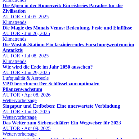
Die Alpen in der Römerzeit: Ein eisfreies Paradies für die
Zivilisation
AUTOR • Jul 05, 2025
Klimatrends
Die Magie des Monats Venus: Bedeutung, Feste und Einflüsse
AUTOR • Jun 26, 2025
Klimatrends
Die Wostok-Station: Ein faszinierendes Forschungszentrum im
Antarktis
AUTOR • Jul 08, 2025
Klimatrends
Wie wird die Erde im Jahr 2050 aussehen?
AUTOR • Jun 29, 2025
Luftqualität & Aerosole
VPD berechnen: Der Schlüssel zum optimalen
Pflanzenwachstum
AUTOR • Apr 08, 2026
Wettervorhersage
Singapur und Erdbeben: Eine unerwartete Verbindung
AUTOR • Jun 18, 2025
Wettervorhersage
Das Wetter zum Siebenschläfer: Ein Wegweiser für 2023
AUTOR • Apr 09, 2025
Wettervorhersage