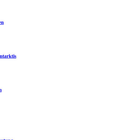
en
ntarktis
m