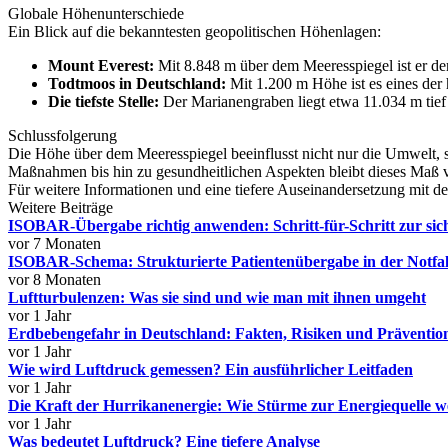
Globale Höhenunterschiede
Ein Blick auf die bekanntesten geopolitischen Höhenlagen:
Mount Everest:
Mit 8.848 m über dem Meeresspiegel ist er de
Todtmoos in Deutschland:
Mit 1.200 m Höhe ist es eines der
Die tiefste Stelle:
Der Marianengraben liegt etwa 11.034 m tief
Schlussfolgerung
Die Höhe über dem Meeresspiegel beeinflusst nicht nur die Umwelt, 
Maßnahmen bis hin zu gesundheitlichen Aspekten bleibt dieses Maß v
Für weitere Informationen und eine tiefere Auseinandersetzung mit
Weitere Beiträge
ISOBAR-Übergabe richtig anwenden: Schritt-für-Schritt zur si
vor 7 Monaten
ISOBAR-Schema: Strukturierte Patientenübergabe in der Notfal
vor 8 Monaten
Luftturbulenzen: Was sie sind und wie man mit ihnen umgeht
vor 1 Jahr
Erdbebengefahr in Deutschland: Fakten, Risiken und Prävent
vor 1 Jahr
Wie wird Luftdruck gemessen? Ein ausführlicher Leitfaden
vor 1 Jahr
Die Kraft der Hurrikanenergie: Wie Stürme zur Energiequelle 
vor 1 Jahr
Was bedeutet Luftdruck? Eine tiefere Analyse