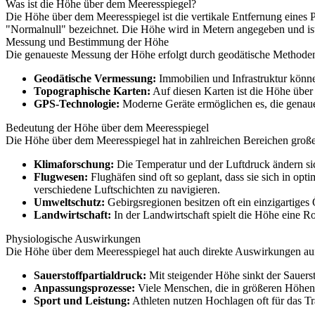
Was ist die Höhe über dem Meeresspiegel?
Die Höhe über dem Meeresspiegel ist die vertikale Entfernung eines 
"Normalnull" bezeichnet. Die Höhe wird in Metern angegeben und ist
Messung und Bestimmung der Höhe
Die genaueste Messung der Höhe erfolgt durch geodätische Methoden,
Geodätische Vermessung:
Immobilien und Infrastruktur könn
Topographische Karten:
Auf diesen Karten ist die Höhe über 
GPS-Technologie:
Moderne Geräte ermöglichen es, die genaue
Bedeutung der Höhe über dem Meeresspiegel
Die Höhe über dem Meeresspiegel hat in zahlreichen Bereichen groß
Klimaforschung:
Die Temperatur und der Luftdruck ändern sic
Flugwesen:
Flughäfen sind oft so geplant, dass sie sich in o
verschiedene Luftschichten zu navigieren.
Umweltschutz:
Gebirgsregionen besitzen oft ein einzigartiges
Landwirtschaft:
In der Landwirtschaft spielt die Höhe eine Ro
Physiologische Auswirkungen
Die Höhe über dem Meeresspiegel hat auch direkte Auswirkungen auf
Sauerstoffpartialdruck:
Mit steigender Höhe sinkt der Sauers
Anpassungsprozesse:
Viele Menschen, die in größeren Höhen 
Sport und Leistung:
Athleten nutzen Hochlagen oft für das Tr