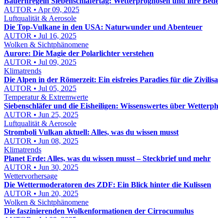
Bauernregeln Siebenschläfertag: Wetterprognosen und ihre Bed
AUTOR • Apr 09, 2025
Luftqualität & Aerosole
Die Top-Vulkane in den USA: Naturwunder und Abenteuer
AUTOR • Jul 16, 2025
Wolken & Sichtphänomene
Aurore: Die Magie der Polarlichter verstehen
AUTOR • Jul 09, 2025
Klimatrends
Die Alpen in der Römerzeit: Ein eisfreies Paradies für die Zivilisa
AUTOR • Jul 05, 2025
Temperatur & Extremwerte
Siebenschläfer und die Eisheiligen: Wissenswertes über Wetter
AUTOR • Jun 25, 2025
Luftqualität & Aerosole
Stromboli Vulkan aktuell: Alles, was du wissen musst
AUTOR • Jun 08, 2025
Klimatrends
Planet Erde: Alles, was du wissen musst – Steckbrief und mehr
AUTOR • Jun 30, 2025
Wettervorhersage
Die Wettermoderatoren des ZDF: Ein Blick hinter die Kulissen
AUTOR • Jun 20, 2025
Wolken & Sichtphänomene
Die faszinierenden Wolkenformationen der Cirrocumulus