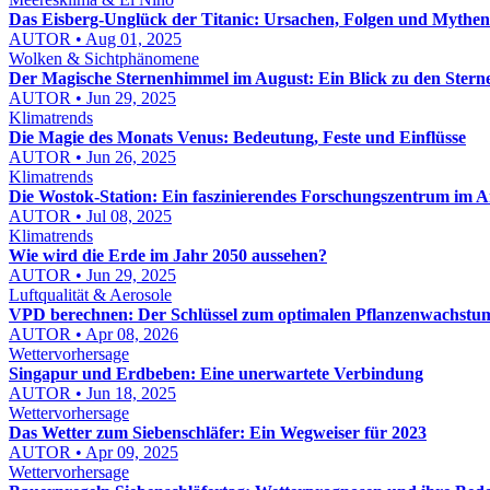
Das Eisberg-Unglück der Titanic: Ursachen, Folgen und Mythen
AUTOR • Aug 01, 2025
Wolken & Sichtphänomene
Der Magische Sternenhimmel im August: Ein Blick zu den Stern
AUTOR • Jun 29, 2025
Klimatrends
Die Magie des Monats Venus: Bedeutung, Feste und Einflüsse
AUTOR • Jun 26, 2025
Klimatrends
Die Wostok-Station: Ein faszinierendes Forschungszentrum im A
AUTOR • Jul 08, 2025
Klimatrends
Wie wird die Erde im Jahr 2050 aussehen?
AUTOR • Jun 29, 2025
Luftqualität & Aerosole
VPD berechnen: Der Schlüssel zum optimalen Pflanzenwachstu
AUTOR • Apr 08, 2026
Wettervorhersage
Singapur und Erdbeben: Eine unerwartete Verbindung
AUTOR • Jun 18, 2025
Wettervorhersage
Das Wetter zum Siebenschläfer: Ein Wegweiser für 2023
AUTOR • Apr 09, 2025
Wettervorhersage