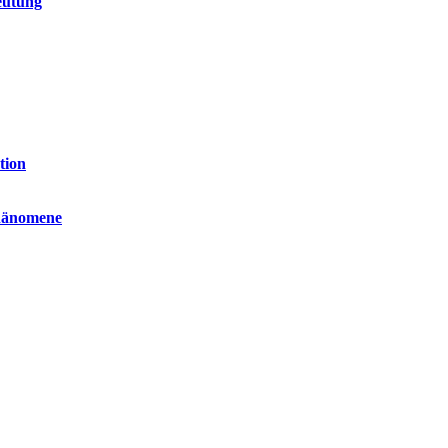
eutung
tion
phänomene