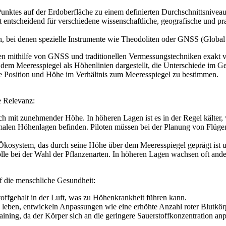
Punktes auf der Erdoberfläche zu einem definierten Durchschnittsniveau
 entscheidend für verschiedene wissenschaftliche, geografische und 
 bei denen spezielle Instrumente wie Theodoliten oder GNSS (Global 
en mithilfe von GNSS und traditionellen Vermessungstechniken exakt 
dem Meeresspiegel als Höhenlinien dargestellt, die Unterschiede im Ge
 Position und Höhe im Verhältnis zum Meeresspiegel zu bestimmen.
e Relevanz:
h mit zunehmender Höhe. In höheren Lagen ist es in der Regel kälter, 
ptimalen Höhenlagen befinden. Piloten müssen bei der Planung von Flüg
 Ökosystem, das durch seine Höhe über dem Meeresspiegel geprägt ist u
lle bei der Wahl der Pflanzenarten. In höheren Lagen wachsen oft ander
 die menschliche Gesundheit:
toffgehalt in der Luft, was zu Höhenkrankheit führen kann.
leben, entwickeln Anpassungen wie eine erhöhte Anzahl roter Blutkör
aining, da der Körper sich an die geringere Sauerstoffkonzentration an