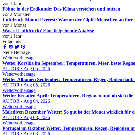
vor 1 Jahr
Föhne in der Erdkunde: Das Klima verstehen und nutzen
vor 2 Monaten
Luftdruck Mount Everest: Warum der Gipfel Menschen an ihre 
vor 1 Monat
Was ist Luftdruck? Eine tiefgehende Analyse
vor 1 Jahr
Folge uns
Neue Beiträge
Wettervorhersage
Wetter Korsika im September: Temperaturen, Meer, beste Regio
AUTOR • Aug 05, 2026
Wettervorhersage
Wetter Albanien September: Temperaturen, Regen, Badeurlaub 
AUTOR • Aug 05, 2026
Wettervorhersage
Wetter Kroatien April: Temperaturen, Regionen und ob sich die 
AUTOR • Aug 04, 2026
Wettervorhersage
Malediven Dezember Wetter: So gut ist der Monat wirklich für d
AUTOR • Aug 03, 2026
Wettervorhersage
Portugal im Oktober Wetter: Temperaturen, Regen, Regionen un
AUTOR • Aug 03, 2026