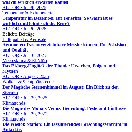
was du wirklich erwarten kannst
AUTOR • Jul 30, 2026
Temperatur & Extremwerte
Temperatur im Dezember auf Teneriffa: So warm ist es
wirklich und lohnt sich die Reise?
AUTOR • Jul 30, 2026
Beliebte Beiträge
Luftqualität & Aerosole
Aerometer: Das unverzichtbare Messinstrument für Präzision
und Qualität
AUTOR • Jul 10, 2025
Meeresklima & El Niño
Das Eisberg-Unglück der Titanic: Ursachen, Folgen und
Mythen
AUTOR • Aug 01, 2025
Wolken & Sichtphänomene
Der Magische Sternenhimmel im August: Ein Blick zu den
Sternen
AUTOR • Jun 29, 2025
Klimatrends
Die Magie des Monats Venus: Bedeutung, Feste und Einflüsse
AUTOR • Jun 26, 2025
Klimatrends
Die Wostok-Station: Ein faszinierendes Forschungszentrum im
Antarktis