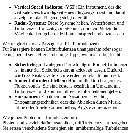
Vertical Speed Indicator (VSI):
Ein Instrument, das die
vertikale Geschwindigkeit eines Flugzeugs misst und damit
anzeigt, ob das Flugzeug steigt oder fällt.
Radar-Systeme:
Diese Systeme helfen, Wetterfronten und
Turbulenzen frühzeitig zu erkennen, um den Piloten die
Möglichkeit zu geben, die Route entsprechend anzupassen.
Wie reagiert man als Passagier auf Luftturbulenzen?
Für Passagiere können Luftturbulenzen unangenehm oder sogar
beängstigend sein. Hier sind einige Tipps, wie man ruhig bleibt:
Sicherheitsgurt anlegen:
Der wichtigste Rat bei Turbulenzen
ist, immer den Sicherheitsgurt angelegt zu lassen. Dadurch
wird das Risiko, verletzt zu werden, erheblich minimiert.
Immer informiert bleiben:
Hör auf die Durchsagen des
Flugpersonals. Sie sind bestens geschult im Umgang mit
Turbulenzen und können hilfreiche Informationen geben.
Entspannen:
Einatmen und Ausatmen ist wichtig.
Entspannungstechniken oder das Ablenken durch Musik,
Filme oder Spiele können helfen, Ängste zu reduzieren.
Wie gehen Piloten mit Turbulenzen um?
Piloten sind speziell dafür ausgebildet, mit Turbulenzen umzugehen.
Sie setzen verschiedene Strategien ein, umübermäßige Turbulenzen