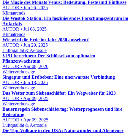
Die Magie des Monats Venus: Bedeutung, Feste und Einflüsse
AUTOR • Jun 26, 2025
Klimatrends
Die Wostok-Station: Ein faszinierendes Forschungszentrum im
Antarktis
AUTOR • Jul 08, 2025
Klimatrends
Wie wird die Erde im Jahr 2050 aussehen?
AUTOR • Jun 29, 2025
Luftqualität & Aerosole
VPD berechnen: Der Schlüssel zum optimalen
Pflanzenwachstum
AUTOR • Apr 08, 2026
Wettervorhersage
Singapur und Erdbeben: Eine unerwartete Verbindung
AUTOR • Jun 18, 2025
Wettervorhersage
Das Wetter zum Siebenschläfer: Ein Wegweiser für 2023
AUTOR • Apr 09, 2025
Wettervorhersage
Bauernregeln Siebenschläfertag: Wetterprognosen und ihre
Bedeutung
AUTOR • Apr 09, 2025
Luftqualität & Aerosole
Die Top-Vulkane in den USA: Naturwunder und Abenteuer