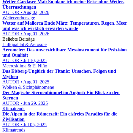
Wetter Gardasee Mai: So plane ich meine Reise ohne Wetter-
Überraschungen
AUTOR • Aug 02, 2026
Wettervorhersage
Wetter auf Mallorca Ende März: Temperaturen, Regen, Meer
und was ich wirklich erwarten würde
AUTOR • Aug 01, 2026
Beliebte Beiträge
Luftqualität & Aerosole
Aerometer: Das unverzichtbare Messinstrument für Präzision
und Qualität
AUTOR • Jul 10, 2025
Meeresklima & El Niño
Das Eisberg-Unglück der Titanic: Ursachen, Folgen und
Mythen
AUTOR • Aug 01, 2025
Wolken & Sichtphänomene
Der Magische Sternenhimmel im August: Ein Blick zu den
Sternen
AUTOR • Jun 29, 2025
Klimatrends
Die Alpen in der Römerzeit: Ein eisfreies Paradies für die
Zivilisation
AUTOR • Jul 05, 2025
Klimatrends