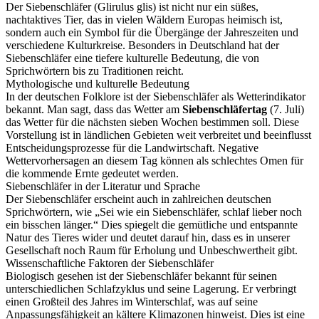
Der Siebenschläfer (Glirulus glis) ist nicht nur ein süßes,
nachtaktives Tier, das in vielen Wäldern Europas heimisch ist,
sondern auch ein Symbol für die Übergänge der Jahreszeiten und
verschiedene Kulturkreise. Besonders in Deutschland hat der
Siebenschläfer eine tiefere kulturelle Bedeutung, die von
Sprichwörtern bis zu Traditionen reicht.
Mythologische und kulturelle Bedeutung
In der deutschen Folklore ist der Siebenschläfer als Wetterindikator
bekannt. Man sagt, dass das Wetter am
Siebenschläfertag
(7. Juli)
das Wetter für die nächsten sieben Wochen bestimmen soll. Diese
Vorstellung ist in ländlichen Gebieten weit verbreitet und beeinflusst
Entscheidungsprozesse für die Landwirtschaft. Negative
Wettervorhersagen an diesem Tag können als schlechtes Omen für
die kommende Ernte gedeutet werden.
Siebenschläfer in der Literatur und Sprache
Der Siebenschläfer erscheint auch in zahlreichen deutschen
Sprichwörtern, wie „Sei wie ein Siebenschläfer, schlaf lieber noch
ein bisschen länger.“ Dies spiegelt die gemütliche und entspannte
Natur des Tieres wider und deutet darauf hin, dass es in unserer
Gesellschaft noch Raum für Erholung und Unbeschwertheit gibt.
Wissenschaftliche Faktoren der Siebenschläfer
Biologisch gesehen ist der Siebenschläfer bekannt für seinen
unterschiedlichen Schlafzyklus und seine Lagerung. Er verbringt
einen Großteil des Jahres im Winterschlaf, was auf seine
Anpassungsfähigkeit an kältere Klimazonen hinweist. Dies ist eine