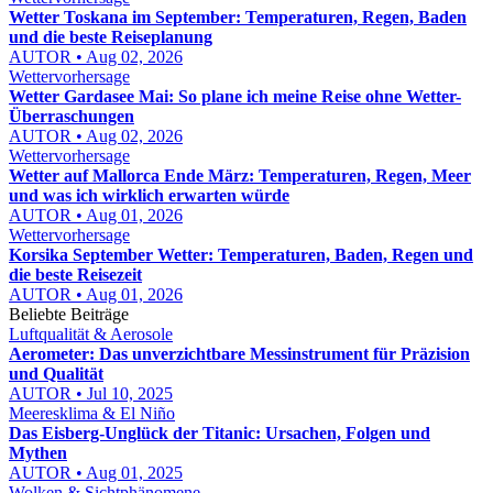
Wetter Toskana im September: Temperaturen, Regen, Baden
und die beste Reiseplanung
AUTOR • Aug 02, 2026
Wettervorhersage
Wetter Gardasee Mai: So plane ich meine Reise ohne Wetter-
Überraschungen
AUTOR • Aug 02, 2026
Wettervorhersage
Wetter auf Mallorca Ende März: Temperaturen, Regen, Meer
und was ich wirklich erwarten würde
AUTOR • Aug 01, 2026
Wettervorhersage
Korsika September Wetter: Temperaturen, Baden, Regen und
die beste Reisezeit
AUTOR • Aug 01, 2026
Beliebte Beiträge
Luftqualität & Aerosole
Aerometer: Das unverzichtbare Messinstrument für Präzision
und Qualität
AUTOR • Jul 10, 2025
Meeresklima & El Niño
Das Eisberg-Unglück der Titanic: Ursachen, Folgen und
Mythen
AUTOR • Aug 01, 2025
Wolken & Sichtphänomene