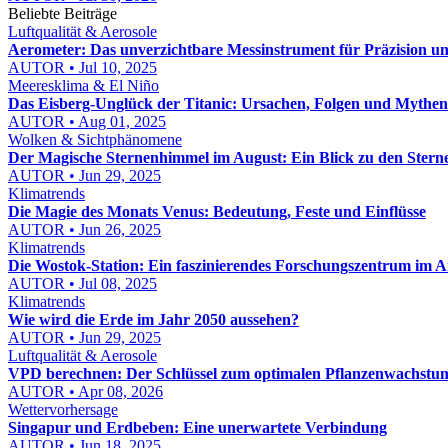
Beliebte Beiträge
Luftqualität & Aerosole
Aerometer: Das unverzichtbare Messinstrument für Präzision un
AUTOR • Jul 10, 2025
Meeresklima & El Niño
Das Eisberg-Unglück der Titanic: Ursachen, Folgen und Mythen
AUTOR • Aug 01, 2025
Wolken & Sichtphänomene
Der Magische Sternenhimmel im August: Ein Blick zu den Stern
AUTOR • Jun 29, 2025
Klimatrends
Die Magie des Monats Venus: Bedeutung, Feste und Einflüsse
AUTOR • Jun 26, 2025
Klimatrends
Die Wostok-Station: Ein faszinierendes Forschungszentrum im A
AUTOR • Jul 08, 2025
Klimatrends
Wie wird die Erde im Jahr 2050 aussehen?
AUTOR • Jun 29, 2025
Luftqualität & Aerosole
VPD berechnen: Der Schlüssel zum optimalen Pflanzenwachstu
AUTOR • Apr 08, 2026
Wettervorhersage
Singapur und Erdbeben: Eine unerwartete Verbindung
AUTOR • Jun 18, 2025