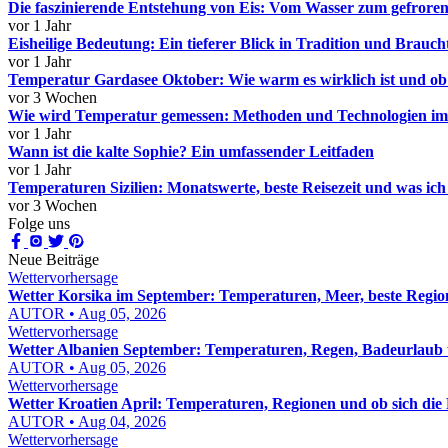
Die faszinierende Entstehung von Eis: Vom Wasser zum gefror
vor 1 Jahr
Eisheilige Bedeutung: Ein tieferer Blick in Tradition und Brauc
vor 1 Jahr
Temperatur Gardasee Oktober: Wie warm es wirklich ist und ob s
vor 3 Wochen
Wie wird Temperatur gemessen: Methoden und Technologien im 
vor 1 Jahr
Wann ist die kalte Sophie? Ein umfassender Leitfaden
vor 1 Jahr
Temperaturen Sizilien: Monatswerte, beste Reisezeit und was ich 
vor 3 Wochen
Folge uns
Neue Beiträge
Wettervorhersage
Wetter Korsika im September: Temperaturen, Meer, beste Regio
AUTOR • Aug 05, 2026
Wettervorhersage
Wetter Albanien September: Temperaturen, Regen, Badeurlaub 
AUTOR • Aug 05, 2026
Wettervorhersage
Wetter Kroatien April: Temperaturen, Regionen und ob sich die 
AUTOR • Aug 04, 2026
Wettervorhersage