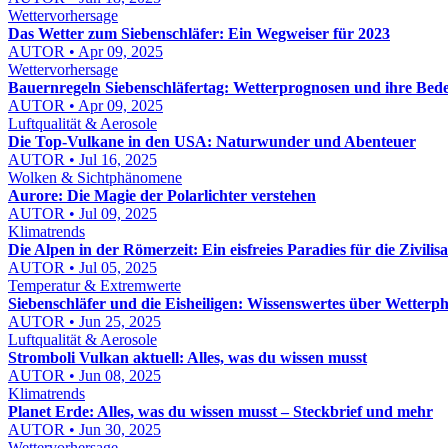
Wettervorhersage
Das Wetter zum Siebenschläfer: Ein Wegweiser für 2023
AUTOR • Apr 09, 2025
Wettervorhersage
Bauernregeln Siebenschläfertag: Wetterprognosen und ihre Bed
AUTOR • Apr 09, 2025
Luftqualität & Aerosole
Die Top-Vulkane in den USA: Naturwunder und Abenteuer
AUTOR • Jul 16, 2025
Wolken & Sichtphänomene
Aurore: Die Magie der Polarlichter verstehen
AUTOR • Jul 09, 2025
Klimatrends
Die Alpen in der Römerzeit: Ein eisfreies Paradies für die Zivilisa
AUTOR • Jul 05, 2025
Temperatur & Extremwerte
Siebenschläfer und die Eisheiligen: Wissenswertes über Wetter
AUTOR • Jun 25, 2025
Luftqualität & Aerosole
Stromboli Vulkan aktuell: Alles, was du wissen musst
AUTOR • Jun 08, 2025
Klimatrends
Planet Erde: Alles, was du wissen musst – Steckbrief und mehr
AUTOR • Jun 30, 2025
Wettervorhersage