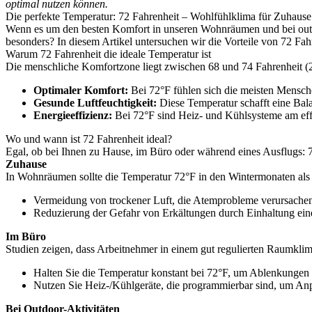
optimal nutzen können.
Die perfekte Temperatur: 72 Fahrenheit – Wohlfühlklima für Zuhaus
Wenn es um den besten Komfort in unseren Wohnräumen und bei outdo
besonders? In diesem Artikel untersuchen wir die Vorteile von 72 Fa
Warum 72 Fahrenheit die ideale Temperatur ist
Die menschliche Komfortzone liegt zwischen 68 und 74 Fahrenheit (20 
Optimaler Komfort:
Bei 72°F fühlen sich die meisten Mensch
Gesunde Luftfeuchtigkeit:
Diese Temperatur schafft eine Bal
Energieeffizienz:
Bei 72°F sind Heiz- und Kühlsysteme am effi
Wo und wann ist 72 Fahrenheit ideal?
Egal, ob bei Ihnen zu Hause, im Büro oder während eines Ausflugs: 72
Zuhause
In Wohnräumen sollte die Temperatur 72°F in den Wintermonaten als Z
Vermeidung von trockener Luft, die Atemprobleme verursache
Reduzierung der Gefahr von Erkältungen durch Einhaltung ein
Im Büro
Studien zeigen, dass Arbeitnehmer in einem gut regulierten Raumklima
Halten Sie die Temperatur konstant bei 72°F, um Ablenkungen 
Nutzen Sie Heiz-/Kühlgeräte, die programmierbar sind, um A
Bei Outdoor-Aktivitäten