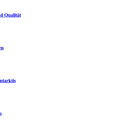
d Qualität
en
ntarktis
m