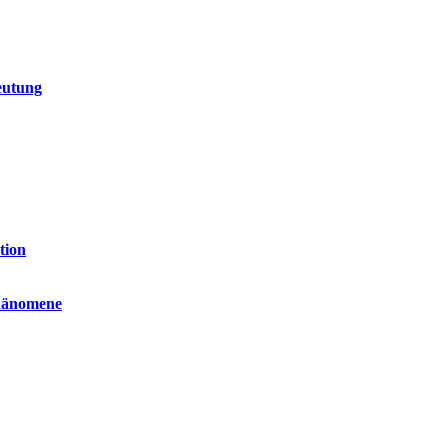
eutung
tion
phänomene