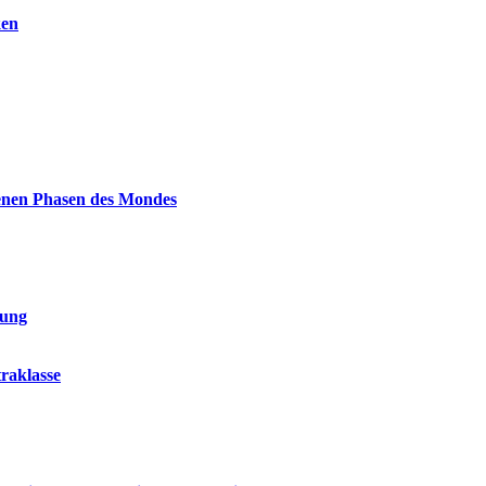
ken
enen Phasen des Mondes
tung
raklasse