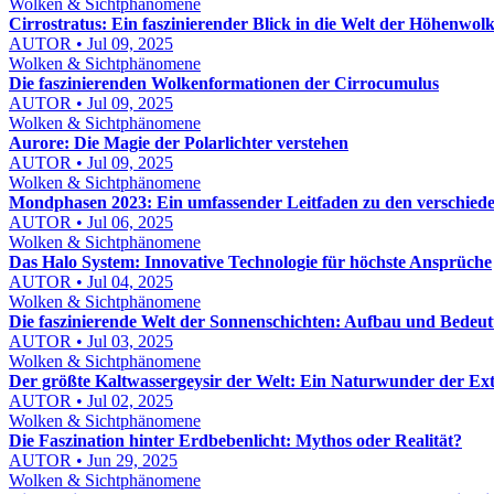
Wolken & Sichtphänomene
Cirrostratus: Ein faszinierender Blick in die Welt der Höhenwol
AUTOR • Jul 09, 2025
Wolken & Sichtphänomene
Die faszinierenden Wolkenformationen der Cirrocumulus
AUTOR • Jul 09, 2025
Wolken & Sichtphänomene
Aurore: Die Magie der Polarlichter verstehen
AUTOR • Jul 09, 2025
Wolken & Sichtphänomene
Mondphasen 2023: Ein umfassender Leitfaden zu den verschied
AUTOR • Jul 06, 2025
Wolken & Sichtphänomene
Das Halo System: Innovative Technologie für höchste Ansprüche
AUTOR • Jul 04, 2025
Wolken & Sichtphänomene
Die faszinierende Welt der Sonnenschichten: Aufbau und Bedeu
AUTOR • Jul 03, 2025
Wolken & Sichtphänomene
Der größte Kaltwassergeysir der Welt: Ein Naturwunder der Ext
AUTOR • Jul 02, 2025
Wolken & Sichtphänomene
Die Faszination hinter Erdbebenlicht: Mythos oder Realität?
AUTOR • Jun 29, 2025
Wolken & Sichtphänomene