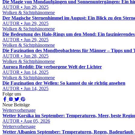
Die Magie von Mondaufgängen und Sonnenuntergängen: Ein himm
AUTOR • Jun 29, 2025
Wolken & Sichtphänomene
Der Magische Sternenhimmel im August: Ein Blick zu den Stern
AUTOR • Jun 29, 2025
Wolken & Sichtphänomene
Die Bedeutung des Halo-Rings um den Mond: Ein faszinierend
AUTOR • Jun 29, 2025
Wolken & Sichtphänomene
Die Faszination des Mondbeobachtens für Männer – Tipps und 
AUTOR • Jun 28, 2025
Wolken & Sichtphänomene
Aurora Reddit: Die verborgene Welt der Lichter
AUTOR • Jun 14, 2025
Wolken & Sichtphänomene
Die Faszination der Wellen: So kannst du sie richtig ansehen
AUTOR • Jun 14, 2025
Folge uns
Neue Beiträge
Wettervorhersage
Wetter Korsika im September: Temperaturen, Meer, beste Regio
AUTOR • Aug 05, 2026
Wettervorhersage
Wetter Albanien September: Temperaturen, Regen, Badeurlaub 