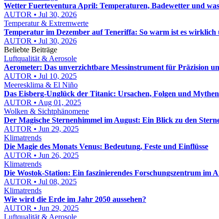
Wetter Fuerteventura April: Temperaturen, Badewetter und was
AUTOR • Jul 30, 2026
Temperatur & Extremwerte
Temperatur im Dezember auf Teneriffa: So warm ist es wirklich u
AUTOR • Jul 30, 2026
Beliebte Beiträge
Luftqualität & Aerosole
Aerometer: Das unverzichtbare Messinstrument für Präzision un
AUTOR • Jul 10, 2025
Meeresklima & El Niño
Das Eisberg-Unglück der Titanic: Ursachen, Folgen und Mythen
AUTOR • Aug 01, 2025
Wolken & Sichtphänomene
Der Magische Sternenhimmel im August: Ein Blick zu den Stern
AUTOR • Jun 29, 2025
Klimatrends
Die Magie des Monats Venus: Bedeutung, Feste und Einflüsse
AUTOR • Jun 26, 2025
Klimatrends
Die Wostok-Station: Ein faszinierendes Forschungszentrum im A
AUTOR • Jul 08, 2025
Klimatrends
Wie wird die Erde im Jahr 2050 aussehen?
AUTOR • Jun 29, 2025
Luftqualität & Aerosole