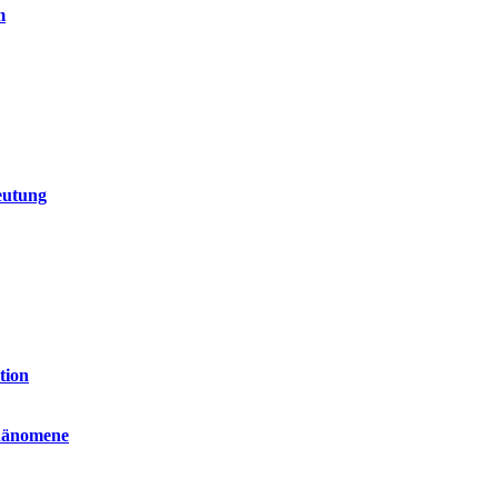
m
eutung
tion
phänomene