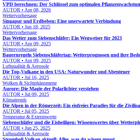
VPD berechnen: Der Schlüssel zum optimalen Pflanzenwachstu
AUTOR • Apr 08, 2026
Wettervorhersage
Singapur und Erdbeben: Eine unerwartete Verbindung
AUTOR • Jun 18, 2025
Wettervorhersage
Das Wetter zum Siebenschläfer: Ein Wegweiser für 2023
AUTOR • Apr 09, 2025
Wettervorhersage
Bauernregeln Siebenschläfertag: Wetterprognosen und ihre Bed
AUTOR • Apr 09, 2025
Luftqualität & Aerosole
Die Top-Vulkane in den USA: Naturwunder und Abenteuer
AUTOR • Jul 16, 2025
Wolken & Sichtphänomene
Aurore: Die Magie der Polarlichter verstehen
AUTOR • Jul 09, 2025
Klimatrends
Die Alpen in der Römerzeit: Ein eisfreies Paradies für die Zivilisa
AUTOR • Jul 05, 2025
Temperatur & Extremwerte
Siebenschläfer und die Eisheiligen: Wissenswertes über Wetter
AUTOR • Jun 25, 2025
Luftqualität & Aerosole
Stromboli Vulkan aktuell: Alles, was du wissen musst