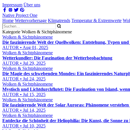
Impressum
Über uns
Native Project One
Home
Wettervorhersage
Klimatrends
Temperatur & Extremwerte
Wol
Kategorie Wolken & Sichtphänomene
Wolken & Sichtphänomene
Die faszinierende Welt der Quellwolken: Entstehung, Typen un
AUTOR • Aug 01, 2025
Wolken & Sichtphänomene
Wetterkundler: Die Faszination der Wetterbeobachtung
AUTOR • Jul 29, 2025
Wolken & Sichtphänomene
Die Magie des schwebenden Mondes: Ein faszinierendes Natur
AUTOR • Jul 24, 2025
Wolken & Sichtphänomene
Mystisch und Lichtdurchflutet: Die Faszination von Island, wenn 
AUTOR • Jul 15, 2025
Wolken & Sichtphänomene
Die faszinierende Welt der Solar Auroras: Phänomene verstehen
AUTOR • Jul 14, 2025
Wolken & Sichtphänomene
Entdecke die Schönheit der Heliophilia: Die Kunst, die Sonne zu 
AUTOR • Jul 10, 2025