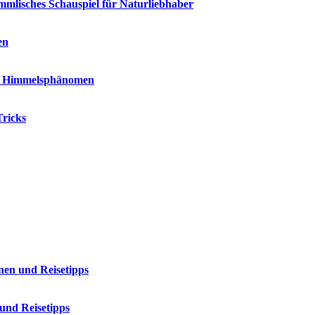
lisches Schauspiel für Naturliebhaber
en
es Himmelsphänomen
Tricks
nen und Reisetipps
und Reisetipps