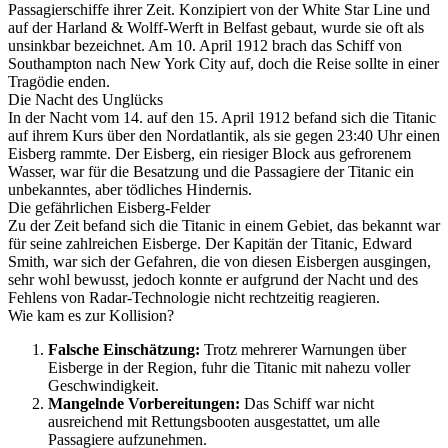
Passagierschiffe ihrer Zeit. Konzipiert von der White Star Line und
auf der Harland & Wolff-Werft in Belfast gebaut, wurde sie oft als
unsinkbar bezeichnet. Am 10. April 1912 brach das Schiff von
Southampton nach New York City auf, doch die Reise sollte in einer
Tragödie enden.
Die Nacht des Unglücks
In der Nacht vom 14. auf den 15. April 1912 befand sich die Titanic
auf ihrem Kurs über den Nordatlantik, als sie gegen 23:40 Uhr einen
Eisberg rammte. Der Eisberg, ein riesiger Block aus gefrorenem
Wasser, war für die Besatzung und die Passagiere der Titanic ein
unbekanntes, aber tödliches Hindernis.
Die gefährlichen Eisberg-Felder
Zu der Zeit befand sich die Titanic in einem Gebiet, das bekannt war
für seine zahlreichen Eisberge. Der Kapitän der Titanic, Edward
Smith, war sich der Gefahren, die von diesen Eisbergen ausgingen,
sehr wohl bewusst, jedoch konnte er aufgrund der Nacht und des
Fehlens von Radar-Technologie nicht rechtzeitig reagieren.
Wie kam es zur Kollision?
Falsche Einschätzung:
Trotz mehrerer Warnungen über
Eisberge in der Region, fuhr die Titanic mit nahezu voller
Geschwindigkeit.
Mangelnde Vorbereitungen:
Das Schiff war nicht
ausreichend mit Rettungsbooten ausgestattet, um alle
Passagiere aufzunehmen.