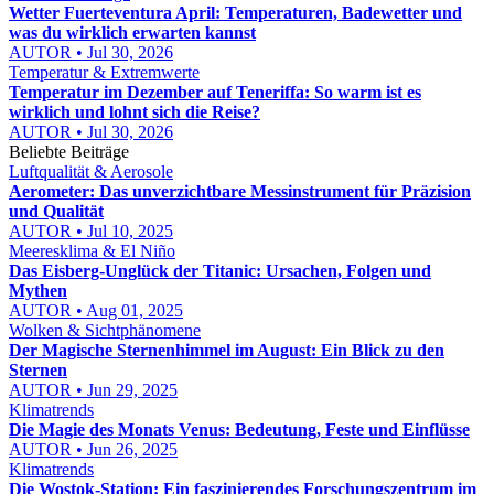
Wetter Fuerteventura April: Temperaturen, Badewetter und
was du wirklich erwarten kannst
AUTOR • Jul 30, 2026
Temperatur & Extremwerte
Temperatur im Dezember auf Teneriffa: So warm ist es
wirklich und lohnt sich die Reise?
AUTOR • Jul 30, 2026
Beliebte Beiträge
Luftqualität & Aerosole
Aerometer: Das unverzichtbare Messinstrument für Präzision
und Qualität
AUTOR • Jul 10, 2025
Meeresklima & El Niño
Das Eisberg-Unglück der Titanic: Ursachen, Folgen und
Mythen
AUTOR • Aug 01, 2025
Wolken & Sichtphänomene
Der Magische Sternenhimmel im August: Ein Blick zu den
Sternen
AUTOR • Jun 29, 2025
Klimatrends
Die Magie des Monats Venus: Bedeutung, Feste und Einflüsse
AUTOR • Jun 26, 2025
Klimatrends
Die Wostok-Station: Ein faszinierendes Forschungszentrum im