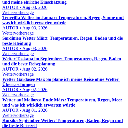
und meine ehrliche Einschätzung
AUTOR • Aug 03, 2026
Wettervorhersage
Teneriffa Wetter im Januar: Temperaturen, Regen, Sonne und
was ich wirklich erwarten würde
AUTOR • Aug 03, 2026
Wettervorhersage
Sardinien Wetter März: Temperaturen, Regen, Baden und die
beste Kleidung
AUTOR • Aug 03, 2026
Wettervorhersage
Wetter Toskana im September: Temperaturen, Regen, Baden
und die beste Reiseplanung
AUTOR • Aug 02, 2026
Wettervorhersage
Wetter Gardasee Mai: So plane ich meine Reise ohne Wetter-
Überraschungen
AUTOR • Aug 02, 2026
Wettervorhersage
Wetter auf Mallorca Ende März: Temperaturen, Regen, Meer
und was ich wirklich erwarten würde
AUTOR • Aug 01, 2026
Wettervorhersage
Korsika September Wetter: Temperaturen, Baden, Regen und
die beste Reisezeit