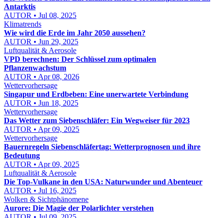
Antarktis
AUTOR • Jul 08, 2025
Klimatrends
Wie wird die Erde im Jahr 2050 aussehen?
AUTOR • Jun 29, 2025
Luftqualität & Aerosole
VPD berechnen: Der Schlüssel zum optimalen
Pflanzenwachstum
AUTOR • Apr 08, 2026
Wettervorhersage
Singapur und Erdbeben: Eine unerwartete Verbindung
AUTOR • Jun 18, 2025
Wettervorhersage
Das Wetter zum Siebenschläfer: Ein Wegweiser für 2023
AUTOR • Apr 09, 2025
Wettervorhersage
Bauernregeln Siebenschläfertag: Wetterprognosen und ihre
Bedeutung
AUTOR • Apr 09, 2025
Luftqualität & Aerosole
Die Top-Vulkane in den USA: Naturwunder und Abenteuer
AUTOR • Jul 16, 2025
Wolken & Sichtphänomene
Aurore: Die Magie der Polarlichter verstehen
AUTOR • Jul 09, 2025