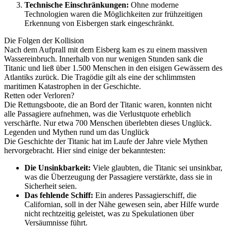
Technische Einschränkungen:
Ohne moderne
Technologien waren die Möglichkeiten zur frühzeitigen
Erkennung von Eisbergen stark eingeschränkt.
Die Folgen der Kollision
Nach dem Aufprall mit dem Eisberg kam es zu einem massiven
Wassereinbruch. Innerhalb von nur wenigen Stunden sank die
Titanic und ließ über 1.500 Menschen in den eisigen Gewässern des
Atlantiks zurück. Die Tragödie gilt als eine der schlimmsten
maritimen Katastrophen in der Geschichte.
Retten oder Verloren?
Die Rettungsboote, die an Bord der Titanic waren, konnten nicht
alle Passagiere aufnehmen, was die Verlustquote erheblich
verschärfte. Nur etwa 700 Menschen überlebten dieses Unglück.
Legenden und Mythen rund um das Unglück
Die Geschichte der Titanic hat im Laufe der Jahre viele Mythen
hervorgebracht. Hier sind einige der bekanntesten:
Die Unsinkbarkeit:
Viele glaubten, die Titanic sei unsinkbar,
was die Überzeugung der Passagiere verstärkte, dass sie in
Sicherheit seien.
Das fehlende Schiff:
Ein anderes Passagierschiff, die
Californian, soll in der Nähe gewesen sein, aber Hilfe wurde
nicht rechtzeitig geleistet, was zu Spekulationen über
Versäumnisse führt.