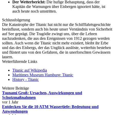
Der Wetterbericht:
Die hufige Behauptung, dass der
Kapitän die Warnungen über Eisbergen ignoriert hätte, ist
auch heute noch umstritten.
Schlussfolgerung
Die Katastrophe der Titanic hat nicht nur die Schifffahrtsgeschichte
beeinflusst, sondern auch bis heute unser Verständnis von Sicherheit
auf See geprägt. Die Tragödie zwingt uns, über die Lehren
nachzudenken, die aus den Ereignissen von 1912 gezogen werden
sollten. Auch wenn die Titanic nicht mehr existiert, bleibt ihr Erbe
und das des Eisbergs, der das Unglück auslöste, weiterhin bestehen
und flüstert uns von den Gefahren, die in unerforschten Gewässern
lauern.
Weiterführende Links
Titanic auf Wikipedia
Maritimes Museum Hamburg: Titanic
History - Titanic
Weitere Beiträge
Tsunami Groß: Ursachen, Auswirkungen und
Schutzmaßnahmen
vor 1 Jahr
Entdecken Sie die 10 ATM Wassertiefe: Bedeutung und
Anwendungen