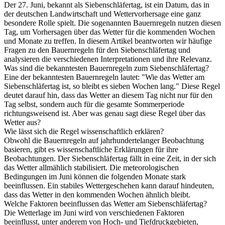
Der 27. Juni, bekannt als Siebenschläfertag, ist ein Datum, das in
der deutschen Landwirtschaft und Wettervorhersage eine ganz
besondere Rolle spielt. Die sogenannten Bauernregeln nutzen diesen
Tag, um Vorhersagen über das Wetter für die kommenden Wochen
und Monate zu treffen. In diesem Artikel beantworten wir häufige
Fragen zu den Bauernregeln für den Siebenschläfertag und
analysieren die verschiedenen Interpretationen und ihre Relevanz.
Was sind die bekanntesten Bauernregeln zum Siebenschläfertag?
Eine der bekanntesten Bauernregeln lautet: "Wie das Wetter am
Siebenschläfertag ist, so bleibt es sieben Wochen lang." Diese Regel
deutet darauf hin, dass das Wetter an diesem Tag nicht nur für den
Tag selbst, sondern auch für die gesamte Sommerperiode
richtungsweisend ist. Aber was genau sagt diese Regel über das
Wetter aus?
Wie lässt sich die Regel wissenschaftlich erklären?
Obwohl die Bauernregeln auf jahrhundertelanger Beobachtung
basieren, gibt es wissenschaftliche Erklärungen für ihre
Beobachtungen. Der Siebenschläfertag fällt in eine Zeit, in der sich
das Wetter allmählich stabilisiert. Die meteorologischen
Bedingungen im Juni können die folgenden Monate stark
beeinflussen. Ein stabiles Wettergeschehen kann darauf hindeuten,
dass das Wetter in den kommenden Wochen ähnlich bleibt.
Welche Faktoren beeinflussen das Wetter am Siebenschläfertag?
Die Wetterlage im Juni wird von verschiedenen Faktoren
beeinflusst, unter anderem von Hoch- und Tiefdruckgebieten,