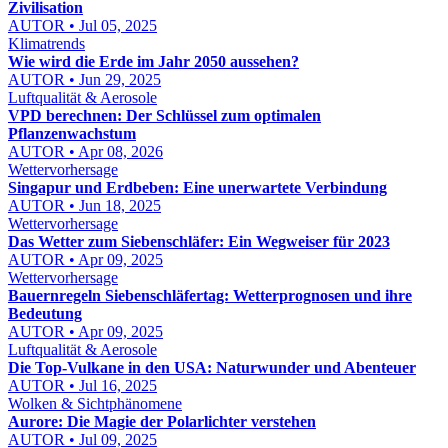
Zivilisation
AUTOR • Jul 05, 2025
Klimatrends
Wie wird die Erde im Jahr 2050 aussehen?
AUTOR • Jun 29, 2025
Luftqualität & Aerosole
VPD berechnen: Der Schlüssel zum optimalen
Pflanzenwachstum
AUTOR • Apr 08, 2026
Wettervorhersage
Singapur und Erdbeben: Eine unerwartete Verbindung
AUTOR • Jun 18, 2025
Wettervorhersage
Das Wetter zum Siebenschläfer: Ein Wegweiser für 2023
AUTOR • Apr 09, 2025
Wettervorhersage
Bauernregeln Siebenschläfertag: Wetterprognosen und ihre
Bedeutung
AUTOR • Apr 09, 2025
Luftqualität & Aerosole
Die Top-Vulkane in den USA: Naturwunder und Abenteuer
AUTOR • Jul 16, 2025
Wolken & Sichtphänomene
Aurore: Die Magie der Polarlichter verstehen
AUTOR • Jul 09, 2025