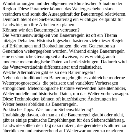
Windströmungen und der allgemeinen klimatischen Situation der
Region. Diese Parameter können das Wettergeschehen stark
verändern und somit die Aussagekraft der Bauernregel relativieren.
Dennoch bleibt der Siebenschläfertag ein wichtiger Zeitpunkt für
Landwirte, um ihre Arbeiten zu planen.
Können wir den Bauernregeln vertrauen?
Die Vertrauenswürdigkeit von Bauernregeln ist oft ein Thema
hitziger Debatten. Historisch gesehen basieren viele dieser Regeln
auf Erfahrungen und Beobachtungen, die von Generation zu
Generation weitergegeben wurden. Während einige Bauernregeln
eine erstaunliche Genauigkeit aufweisen, ist es wichtig, auch
moderne meteorologische Daten zu berücksichtigen. Dadurch wird
das Wetterverständnis differenzierter und realistischer.
Welche Alternativen gibt es zu den Bauernregeln?
Neben den traditionellen Bauernregeln gibt es zahlreiche moderne
Wetterprognosetools, die präzisere und variablere Vorhersagen
ermöglichen. Meteorologische Institute verwenden Satellitenbilder,
Wettermodelle und historische Daten, um das Wetter vorherzusagen.
Diese Technologien können oft kurzfristigere Änderungen im
Wetter besser abbilden als Bauernregeln.
Praktische Tipps: Was tun am Siebenschläfertag?
Unabhängig davon, ob man an die Bauernregel glaubt oder nicht,
gibt es einige praktische Empfehlungen für den Siebenschläfertag.
Landwirte sollten den Tag dazu nutzen, die geernteten Kulturen zu
überblicken und entsprechend auf Wetterwarnungen zu reagieren.