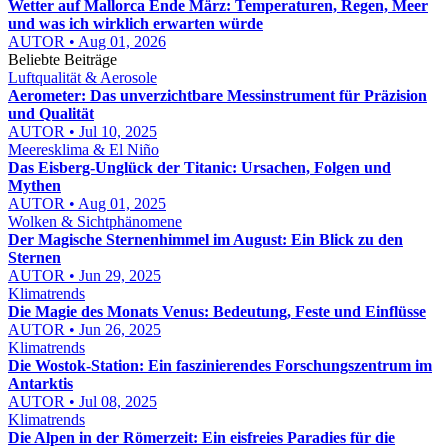
Wetter auf Mallorca Ende März: Temperaturen, Regen, Meer
und was ich wirklich erwarten würde
AUTOR • Aug 01, 2026
Beliebte Beiträge
Luftqualität & Aerosole
Aerometer: Das unverzichtbare Messinstrument für Präzision
und Qualität
AUTOR • Jul 10, 2025
Meeresklima & El Niño
Das Eisberg-Unglück der Titanic: Ursachen, Folgen und
Mythen
AUTOR • Aug 01, 2025
Wolken & Sichtphänomene
Der Magische Sternenhimmel im August: Ein Blick zu den
Sternen
AUTOR • Jun 29, 2025
Klimatrends
Die Magie des Monats Venus: Bedeutung, Feste und Einflüsse
AUTOR • Jun 26, 2025
Klimatrends
Die Wostok-Station: Ein faszinierendes Forschungszentrum im
Antarktis
AUTOR • Jul 08, 2025
Klimatrends
Die Alpen in der Römerzeit: Ein eisfreies Paradies für die