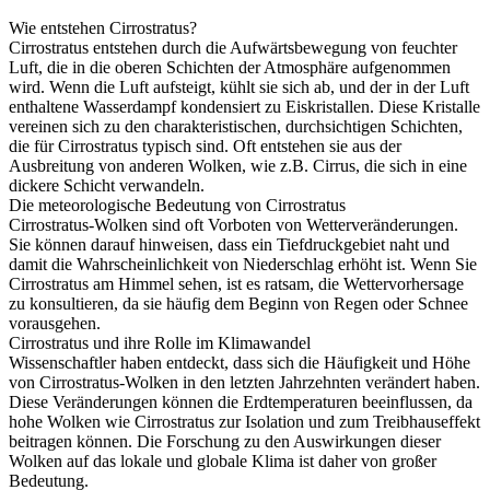
Wie entstehen Cirrostratus?
Cirrostratus entstehen durch die Aufwärtsbewegung von feuchter
Luft, die in die oberen Schichten der Atmosphäre aufgenommen
wird. Wenn die Luft aufsteigt, kühlt sie sich ab, und der in der Luft
enthaltene Wasserdampf kondensiert zu Eiskristallen. Diese Kristalle
vereinen sich zu den charakteristischen, durchsichtigen Schichten,
die für Cirrostratus typisch sind. Oft entstehen sie aus der
Ausbreitung von anderen Wolken, wie z.B. Cirrus, die sich in eine
dickere Schicht verwandeln.
Die meteorologische Bedeutung von Cirrostratus
Cirrostratus-Wolken sind oft Vorboten von Wetterveränderungen.
Sie können darauf hinweisen, dass ein Tiefdruckgebiet naht und
damit die Wahrscheinlichkeit von Niederschlag erhöht ist. Wenn Sie
Cirrostratus am Himmel sehen, ist es ratsam, die Wettervorhersage
zu konsultieren, da sie häufig dem Beginn von Regen oder Schnee
vorausgehen.
Cirrostratus und ihre Rolle im Klimawandel
Wissenschaftler haben entdeckt, dass sich die Häufigkeit und Höhe
von Cirrostratus-Wolken in den letzten Jahrzehnten verändert haben.
Diese Veränderungen können die Erdtemperaturen beeinflussen, da
hohe Wolken wie Cirrostratus zur Isolation und zum Treibhauseffekt
beitragen können. Die Forschung zu den Auswirkungen dieser
Wolken auf das lokale und globale Klima ist daher von großer
Bedeutung.