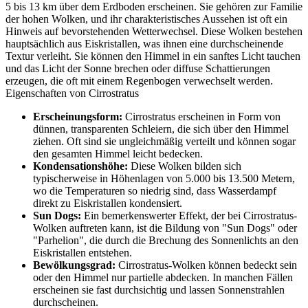
5 bis 13 km über dem Erdboden erscheinen. Sie gehören zur Familie
der hohen Wolken, und ihr charakteristisches Aussehen ist oft ein
Hinweis auf bevorstehenden Wetterwechsel. Diese Wolken bestehen
hauptsächlich aus Eiskristallen, was ihnen eine durchscheinende
Textur verleiht. Sie können den Himmel in ein sanftes Licht tauchen
und das Licht der Sonne brechen oder diffuse Schattierungen
erzeugen, die oft mit einem Regenbogen verwechselt werden.
Eigenschaften von Cirrostratus
Erscheinungsform:
Cirrostratus erscheinen in Form von
dünnen, transparenten Schleiern, die sich über den Himmel
ziehen. Oft sind sie ungleichmäßig verteilt und können sogar
den gesamten Himmel leicht bedecken.
Kondensationshöhe:
Diese Wolken bilden sich
typischerweise in Höhenlagen von 5.000 bis 13.500 Metern,
wo die Temperaturen so niedrig sind, dass Wasserdampf
direkt zu Eiskristallen kondensiert.
Sun Dogs:
Ein bemerkenswerter Effekt, der bei Cirrostratus-
Wolken auftreten kann, ist die Bildung von "Sun Dogs" oder
"Parhelion", die durch die Brechung des Sonnenlichts an den
Eiskristallen entstehen.
Bewölkungsgrad:
Cirrostratus-Wolken können bedeckt sein
oder den Himmel nur partielle abdecken. In manchen Fällen
erscheinen sie fast durchsichtig und lassen Sonnenstrahlen
durchscheinen.