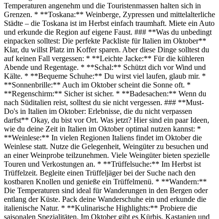
Temperaturen angenehm und die Touristenmassen halten sich in
Grenzen. * **Toskana:** Weinberge, Zypressen und mittelalterliche
Städte – die Toskana ist im Herbst einfach traumhaft. Miete ein Auto
und erkunde die Region auf eigene Faust. ### **Was du unbedingt
einpacken solltest: Die perfekte Packliste für Italien im Oktober**
Klar, du willst Platz im Koffer sparen. Aber diese Dinge solltest du
auf keinen Fall vergessen: * **Leichte Jacke:** Für die kühleren
Abende und Regentage. * **Schal:** Schützt dich vor Wind und
Kälte. * **Bequeme Schuhe:** Du wirst viel laufen, glaub mir. *
**Sonnenbrille:** Auch im Oktober scheint die Sonne oft. *
**Regenschirm:** Sicher ist sicher. * **Badesachen:** Wenn du
nach Süditalien reist, solltest du sie nicht vergessen. ### **Must-
Do's in Italien im Oktober: Erlebnisse, die du nicht verpassen
darfst** Okay, du bist vor Ort. Was jetzt? Hier sind ein paar Ideen,
wie du deine Zeit in Italien im Oktober optimal nutzen kannst: *
**Weinlese:** In vielen Regionen Italiens findet im Oktober die
Weinlese statt. Nutze die Gelegenheit, Weingüter zu besuchen und
an einer Weinprobe teilzunehmen. Viele Weingüter bieten spezielle
Touren und Verkostungen an. * **Trüffelsuche:** Im Herbst ist
Trüffelzeit. Begleite einen Trüffeljäger bei der Suche nach den
kostbaren Knollen und genieße ein Trüffelmenü. * **Wandern:**
Die Temperaturen sind ideal für Wanderungen in den Bergen oder
entlang der Küste. Pack deine Wanderschuhe ein und erkunde die
italienische Natur. * **Kulinarische Highlights:** Probiere die
saisonalen Spezialitäten. Im Oktober gibt es Kürbis, Kastanien und