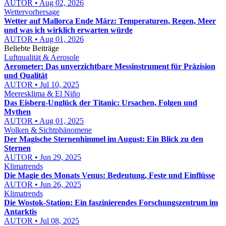
AUTOR • Aug 02, 2026
Wettervorhersage
Wetter auf Mallorca Ende März: Temperaturen, Regen, Meer
und was ich wirklich erwarten würde
AUTOR • Aug 01, 2026
Beliebte Beiträge
Luftqualität & Aerosole
Aerometer: Das unverzichtbare Messinstrument für Präzision
und Qualität
AUTOR • Jul 10, 2025
Meeresklima & El Niño
Das Eisberg-Unglück der Titanic: Ursachen, Folgen und
Mythen
AUTOR • Aug 01, 2025
Wolken & Sichtphänomene
Der Magische Sternenhimmel im August: Ein Blick zu den
Sternen
AUTOR • Jun 29, 2025
Klimatrends
Die Magie des Monats Venus: Bedeutung, Feste und Einflüsse
AUTOR • Jun 26, 2025
Klimatrends
Die Wostok-Station: Ein faszinierendes Forschungszentrum im
Antarktis
AUTOR • Jul 08, 2025