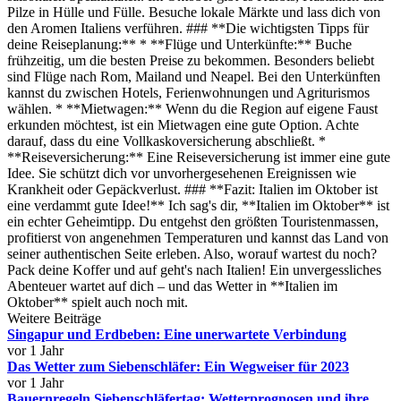
Pilze in Hülle und Fülle. Besuche lokale Märkte und lass dich von
den Aromen Italiens verführen. ### **Die wichtigsten Tipps für
deine Reiseplanung:** * **Flüge und Unterkünfte:** Buche
frühzeitig, um die besten Preise zu bekommen. Besonders beliebt
sind Flüge nach Rom, Mailand und Neapel. Bei den Unterkünften
kannst du zwischen Hotels, Ferienwohnungen und Agriturismos
wählen. * **Mietwagen:** Wenn du die Region auf eigene Faust
erkunden möchtest, ist ein Mietwagen eine gute Option. Achte
darauf, dass du eine Vollkaskoversicherung abschließt. *
**Reiseversicherung:** Eine Reiseversicherung ist immer eine gute
Idee. Sie schützt dich vor unvorhergesehenen Ereignissen wie
Krankheit oder Gepäckverlust. ### **Fazit: Italien im Oktober ist
eine verdammt gute Idee!** Ich sag's dir, **Italien im Oktober** ist
ein echter Geheimtipp. Du entgehst den größten Touristenmassen,
profitierst von angenehmen Temperaturen und kannst das Land von
seiner authentischen Seite erleben. Also, worauf wartest du noch?
Pack deine Koffer und auf geht's nach Italien! Ein unvergessliches
Abenteuer wartet auf dich – und das Wetter in **Italien im
Oktober** spielt auch noch mit.
Weitere Beiträge
Singapur und Erdbeben: Eine unerwartete Verbindung
vor 1 Jahr
Das Wetter zum Siebenschläfer: Ein Wegweiser für 2023
vor 1 Jahr
Bauernregeln Siebenschläfertag: Wetterprognosen und ihre