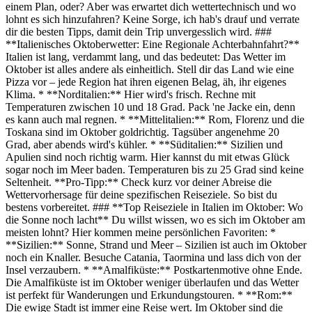
einem Plan, oder? Aber was erwartet dich wettertechnisch und wo
lohnt es sich hinzufahren? Keine Sorge, ich hab's drauf und verrate
dir die besten Tipps, damit dein Trip unvergesslich wird. ###
**Italienisches Oktoberwetter: Eine Regionale Achterbahnfahrt?**
Italien ist lang, verdammt lang, und das bedeutet: Das Wetter im
Oktober ist alles andere als einheitlich. Stell dir das Land wie eine
Pizza vor – jede Region hat ihren eigenen Belag, äh, ihr eigenes
Klima. * **Norditalien:** Hier wird's frisch. Rechne mit
Temperaturen zwischen 10 und 18 Grad. Pack 'ne Jacke ein, denn
es kann auch mal regnen. * **Mittelitalien:** Rom, Florenz und die
Toskana sind im Oktober goldrichtig. Tagsüber angenehme 20
Grad, aber abends wird's kühler. * **Süditalien:** Sizilien und
Apulien sind noch richtig warm. Hier kannst du mit etwas Glück
sogar noch im Meer baden. Temperaturen bis zu 25 Grad sind keine
Seltenheit. **Pro-Tipp:** Check kurz vor deiner Abreise die
Wettervorhersage für deine spezifischen Reiseziele. So bist du
bestens vorbereitet. ### **Top Reiseziele in Italien im Oktober: Wo
die Sonne noch lacht** Du willst wissen, wo es sich im Oktober am
meisten lohnt? Hier kommen meine persönlichen Favoriten: *
**Sizilien:** Sonne, Strand und Meer – Sizilien ist auch im Oktober
noch ein Knaller. Besuche Catania, Taormina und lass dich von der
Insel verzaubern. * **Amalfiküste:** Postkartenmotive ohne Ende.
Die Amalfiküste ist im Oktober weniger überlaufen und das Wetter
ist perfekt für Wanderungen und Erkundungstouren. * **Rom:**
Die ewige Stadt ist immer eine Reise wert. Im Oktober sind die