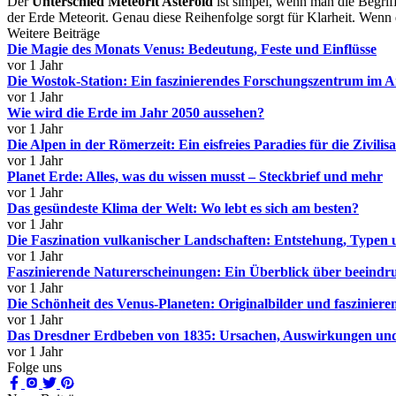
Der
Unterschied Meteorit Asteroid
ist simpel, wenn man die Begriff
der Erde Meteorit. Genau diese Reihenfolge sorgt für Klarheit. Wenn 
Weitere Beiträge
Die Magie des Monats Venus: Bedeutung, Feste und Einflüsse
vor 1 Jahr
Die Wostok-Station: Ein faszinierendes Forschungszentrum im A
vor 1 Jahr
Wie wird die Erde im Jahr 2050 aussehen?
vor 1 Jahr
Die Alpen in der Römerzeit: Ein eisfreies Paradies für die Zivilisa
vor 1 Jahr
Planet Erde: Alles, was du wissen musst – Steckbrief und mehr
vor 1 Jahr
Das gesündeste Klima der Welt: Wo lebt es sich am besten?
vor 1 Jahr
Die Faszination vulkanischer Landschaften: Entstehung, Typen
vor 1 Jahr
Faszinierende Naturerscheinungen: Ein Überblick über beeindru
vor 1 Jahr
Die Schönheit des Venus-Planeten: Originalbilder und faszinier
vor 1 Jahr
Das Dresdner Erdbeben von 1835: Ursachen, Auswirkungen und
vor 1 Jahr
Folge uns