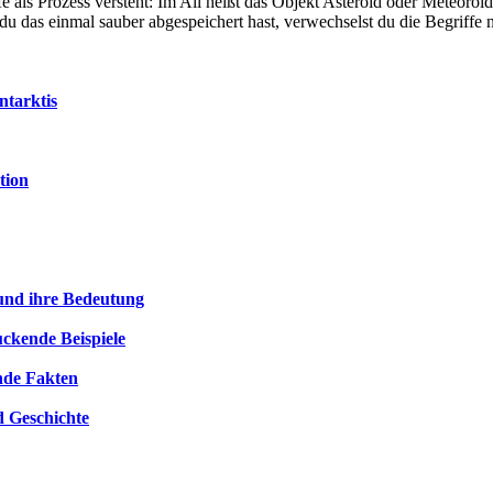
e als Prozess versteht: Im All heißt das Objekt Asteroid oder Meteoroi
du das einmal sauber abgespeichert hast, verwechselst du die Begriffe n
ntarktis
tion
 und ihre Bedeutung
ckende Beispiele
ende Fakten
 Geschichte