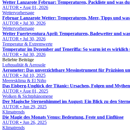
Wetter Lanzarote Februar: Temperaturen, Packliste und was du
AUTOR • Aug 01, 2026
Wettervorhersage
Februar Lanzarote Wetter: Temperaturen, Meer, Tipps und was 
AUTOR • Jul 30, 2026
Wettervorhersage
Wetter Fuerteventura April: Temperaturen, Badewetter und was
AUTOR • Jul 30, 2026
Temperatur & Extremwerte
Temperatur im Dezember auf Teneriffa: So warm ist es wirklich u
AUTOR • Jul 30, 2026
Beliebte Beiträge
Luftqualität & Aerosole
Aerometer: Das unverzichtbare Messinstrument für Präzision un
AUTOR • Jul 10, 2025
Meeresklima & El Niño
Das Eisberg-Unglück der Titanic: Ursachen, Folgen und Mythen
AUTOR • Aug 01, 2025
Wolken & Sichtphänomene
Der Magische Sternenhimmel im August: Ein Blick zu den Stern
AUTOR • Jun 29, 2025
Klimatrends
Die Magie des Monats Venus: Bedeutung, Feste und Einflüsse
AUTOR • Jun 26, 2025
Klimatrends