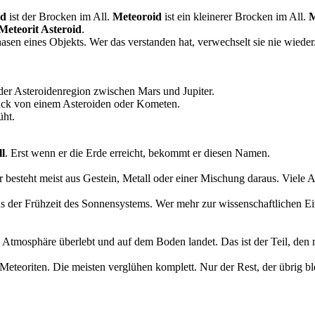
id
ist der Brocken im All.
Meteoroid
ist ein kleinerer Brocken im All.
M
Meteorit Asteroid
.
hasen eines Objekts. Wer das verstanden hat, verwechselt sie nie wiede
der Asteroidenregion zwischen Mars und Jupiter.
tück von einem Asteroiden oder Kometen.
üht.
ll
. Erst wenn er die Erde erreicht, bekommt er diesen Namen.
r besteht meist aus Gestein, Metall oder einer Mischung daraus. Viele 
us der Frühzeit des Sonnensystems. Wer mehr zur wissenschaftlichen Ei
ie Atmosphäre überlebt und auf dem Boden landet. Das ist der Teil, den
Meteoriten. Die meisten verglühen komplett. Nur der Rest, der übrig ble