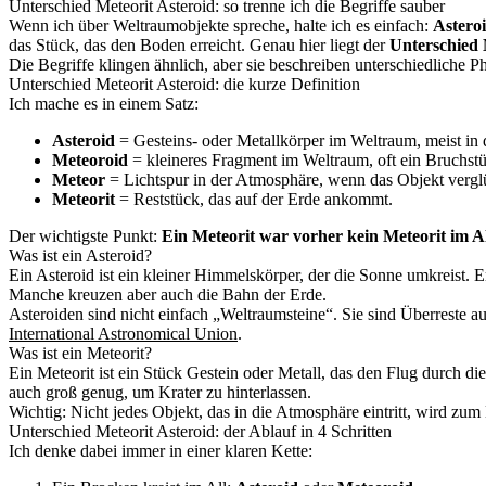
Unterschied Meteorit Asteroid: so trenne ich die Begriffe sauber
Wenn ich über Weltraumobjekte spreche, halte ich es einfach:
Astero
das Stück, das den Boden erreicht. Genau hier liegt der
Unterschied 
Die Begriffe klingen ähnlich, aber sie beschreiben unterschiedliche P
Unterschied Meteorit Asteroid: die kurze Definition
Ich mache es in einem Satz:
Asteroid
= Gesteins- oder Metallkörper im Weltraum, meist in 
Meteoroid
= kleineres Fragment im Weltraum, oft ein Bruchs
Meteor
= Lichtspur in der Atmosphäre, wenn das Objekt vergl
Meteorit
= Reststück, das auf der Erde ankommt.
Der wichtigste Punkt:
Ein Meteorit war vorher kein Meteorit im A
Was ist ein Asteroid?
Ein Asteroid ist ein kleiner Himmelskörper, der die Sonne umkreist. E
Manche kreuzen aber auch die Bahn der Erde.
Asteroiden sind nicht einfach „Weltraumsteine“. Sie sind Überreste a
International Astronomical Union
.
Was ist ein Meteorit?
Ein Meteorit ist ein Stück Gestein oder Metall, das den Flug durch d
auch groß genug, um Krater zu hinterlassen.
Wichtig: Nicht jedes Objekt, das in die Atmosphäre eintritt, wird zum 
Unterschied Meteorit Asteroid: der Ablauf in 4 Schritten
Ich denke dabei immer in einer klaren Kette: