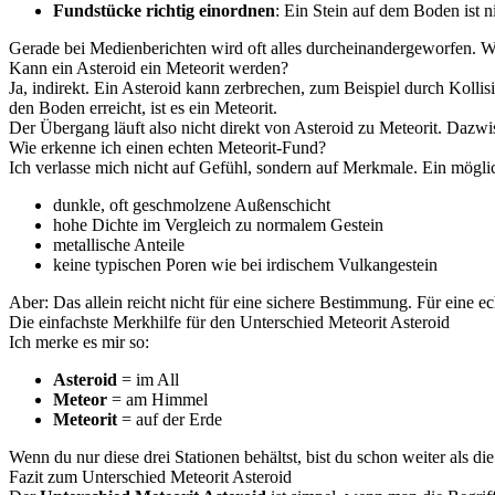
Fundstücke richtig einordnen
: Ein Stein auf dem Boden ist n
Gerade bei Medienberichten wird oft alles durcheinandergeworfen. Wen
Kann ein Asteroid ein Meteorit werden?
Ja, indirekt. Ein Asteroid kann zerbrechen, zum Beispiel durch Koll
den Boden erreicht, ist es ein Meteorit.
Der Übergang läuft also nicht direkt von Asteroid zu Meteorit. Dazw
Wie erkenne ich einen echten Meteorit-Fund?
Ich verlasse mich nicht auf Gefühl, sondern auf Merkmale. Ein möglic
dunkle, oft geschmolzene Außenschicht
hohe Dichte im Vergleich zu normalem Gestein
metallische Anteile
keine typischen Poren wie bei irdischem Vulkangestein
Aber: Das allein reicht nicht für eine sichere Bestimmung. Für eine e
Die einfachste Merkhilfe für den Unterschied Meteorit Asteroid
Ich merke es mir so:
Asteroid
= im All
Meteor
= am Himmel
Meteorit
= auf der Erde
Wenn du nur diese drei Stationen behältst, bist du schon weiter als die
Fazit zum Unterschied Meteorit Asteroid