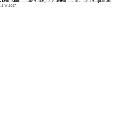
d, beim Eintritt in die Atmosphäre Meteor und nach dem Aufprall auf
ie wieder.