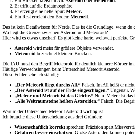
Ein Brocken kreist im All:
Asteroid
oder
Meteoroid
.
Er trifft auf die Erdatmosphäre.
Er erzeugt eine helle Spur:
Meteor
.
Ein Rest erreicht den Boden:
Meteorit
.
Das ist kein Detailwissen für Nerds. Das ist die Grundlage, wenn du di
Wo liegt die Grenze zwischen Asteroid und Meteoroid?
Hier wird es etwas unscharf. Es gibt keine harte, weltweit perfekte Gr
Asteroid
wird meist für größere Objekte verwendet.
Meteoroid
bezeichnet kleinere Brocken.
Die IAU nutzt den Begriff Meteoroid für deutlich kleinere Körper im A
Häufige Verwechslungen beim Unterschied Meteorit Asteroid
Diese Fehler sehe ich ständig:
„Der Meteorit fliegt durchs All.“
Falsch. Im All heißt er nicht
„Der Asteroid ist auf der Erde eingeschlagen.“
Ungenau. Wen
„Meteor und Meteorit ist das Gleiche.“
Nein. Meteor ist das 
„Alle Weltraumsteine heißen Asteroiden.“
Falsch. Die Begrif
Warum der Unterschied Meteorit Asteroid wichtig ist
Ich brauche diese Unterscheidung aus drei Gründen:
Wissenschaftlich korrekt
sprechen: Präzision spart Missverstä
Gefahren besser einschätzen
: Große Asteroiden können potenz